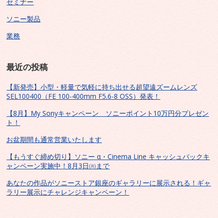
セミナー
ソニー製品
業務
最近の投稿
【新発売】小型・軽量で気軽に持ち出せる超望遠ズームレンズ
SEL100400（FE 100-400mm F5.6-8 OSS）発表！
【8月】My Sonyキャンペーン ソニーポイント10万円分プレゼン
ト！
お盆期間も通常営業いたします
【もうすぐ締め切り】ソニー α・Cinema Line キャッシュバックキ
ャンペーン実施中！8月3日㈪まで
あなたの作品がソニーストア銀座のギャラリーに展示される！ギャ
ラリー展示にチャレンジキャンペーン！