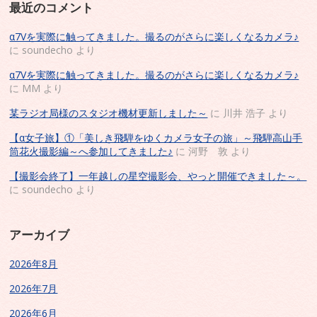
最近のコメント
α7Vを実際に触ってきました。撮るのがさらに楽しくなるカメラ♪
に
soundecho
より
α7Vを実際に触ってきました。撮るのがさらに楽しくなるカメラ♪
に
MM
より
某ラジオ局様のスタジオ機材更新しました～
に
川井 浩子
より
【α女子旅】①「美しき飛騨をゆくカメラ女子の旅」～飛騨高山手
筒花火撮影編～へ参加してきました♪
に
河野 敦
より
【撮影会終了】一年越しの星空撮影会、やっと開催できました～。
に
soundecho
より
アーカイブ
2026年8月
2026年7月
2026年6月