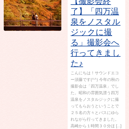
【撮影会終
了】「四万温
泉をノスタル
ジックに撮
る」撮影会へ
行ってきまし
た♪
こんにちは！サウンドエコ
ー須藤です(^^) 今年の秋の
撮影会は「四万温泉」でし
た。昭和の雰囲気漂う四万
温泉をノスタルジックに撮
ってもらおうということで
２５名の方々とバスにゆら
れながら行ってきました。
高崎から１時間３０分ほ […]