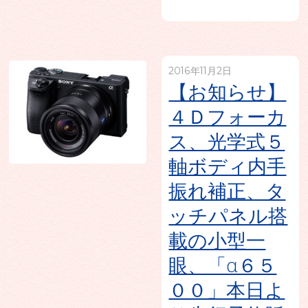
2016年11月2日
【お知らせ】
４Ｄフォーカ
ス、光学式５
軸ボディ内手
振れ補正、タ
ッチパネル搭
載の小型一
眼、「α６５
００」本日よ