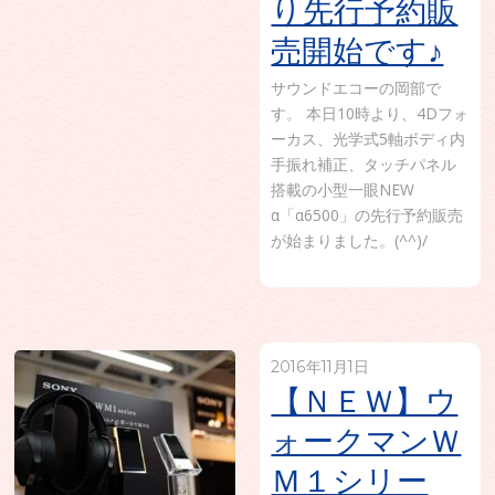
り先行予約販
売開始です♪
サウンドエコーの岡部で
す。 本日10時より、4Dフォ
ーカス、光学式5軸ボディ内
手振れ補正、タッチパネル
搭載の小型一眼NEW
α「α6500」の先行予約販売
が始まりました。(^^)/
2016年11月1日
【ＮＥＷ】ウ
ォークマンＷ
Ｍ１シリー