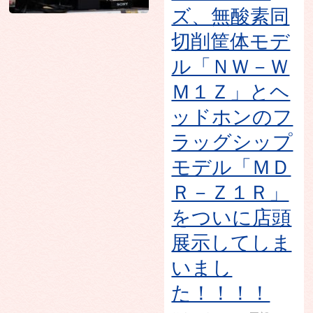
ズ、無酸素同
切削筐体モデ
ル「ＮＷ－Ｗ
Ｍ１Ｚ」とヘ
ッドホンのフ
ラッグシップ
モデル「ＭＤ
Ｒ－Ｚ１Ｒ」
をついに店頭
展示してしま
いまし
た！！！！