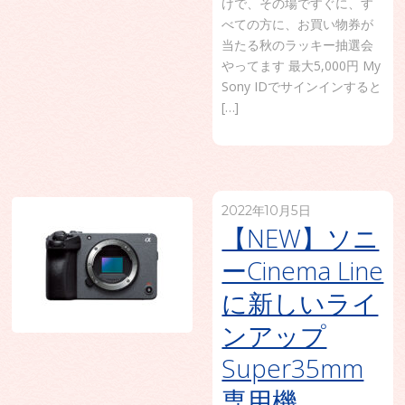
けで、その場ですぐに、す
べての方に、お買い物券が
当たる秋のラッキー抽選会
やってます 最大5,000円 My
Sony IDでサインインすると
[…]
2022年10月5日
【NEW】ソニ
ーCinema Line
に新しいライ
ンアップ
Super35mm
専用機