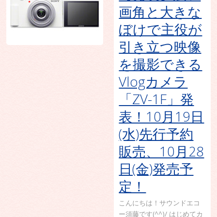
画角と大きな
ぼけで主役が
引き立つ映像
を撮影できる
Vlogカメラ
「ZV-1F」発
表！10月19日
(水)先行予約
販売、10月28
日(金)発売予
定！
こんにちは！サウンドエコ
ー須藤です(^^)/ はじめてカ