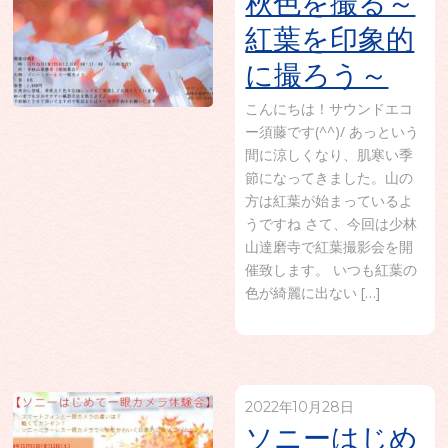
秋色を撮る～
紅葉を印象的
に撮ろう～
こんにちは！サウンドエコ
ー須藤です(^^)/ あっという
間に涼しくなり、肌寒い季
節になってきました。山の
方は紅葉が始まっているよ
うですね さて、今回は少林
山達磨寺で紅葉撮影会を開
催致します。 いつも紅葉の
色が綺麗に出ない […]
2022年10月28日
ソニーはじめ