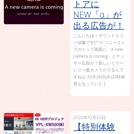
トアに
NEW「α」が
出る広告が！
こんにちは！サウンドエコ
ー須藤です(^^)/ ソニースト
アのトップ画面に「A new
camera is coming」とティ
ザー広告が！新しいミラー
レス一眼カメラがでるんで
すねえ 10月26日(水)23時発
表となってい […]
2022年10月20日
【特別体験