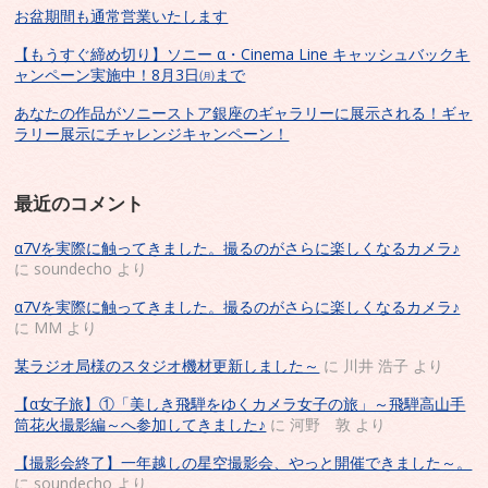
お盆期間も通常営業いたします
【もうすぐ締め切り】ソニー α・Cinema Line キャッシュバックキ
ャンペーン実施中！8月3日㈪まで
あなたの作品がソニーストア銀座のギャラリーに展示される！ギャ
ラリー展示にチャレンジキャンペーン！
最近のコメント
α7Vを実際に触ってきました。撮るのがさらに楽しくなるカメラ♪
に
soundecho
より
α7Vを実際に触ってきました。撮るのがさらに楽しくなるカメラ♪
に
MM
より
某ラジオ局様のスタジオ機材更新しました～
に
川井 浩子
より
【α女子旅】①「美しき飛騨をゆくカメラ女子の旅」～飛騨高山手
筒花火撮影編～へ参加してきました♪
に
河野 敦
より
【撮影会終了】一年越しの星空撮影会、やっと開催できました～。
に
soundecho
より