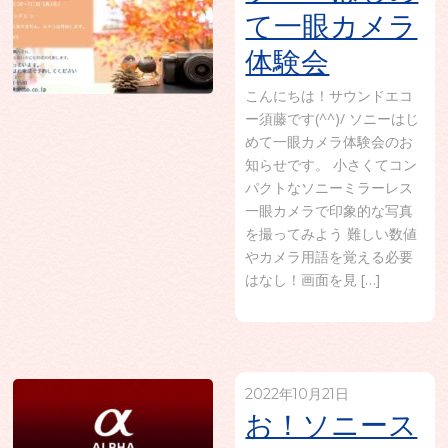
て一眼カメラ
体験会
こんにちは！サウンドエコ
ー須藤です(^^)/ ソニーはじ
めて一眼カメラ体験会のお
知らせです。 小さくてコン
パクトなソニーミラーレス
一眼カメラで印象的な写真
を撮ってみよう 難しい数値
やカメラ用語を覚える必要
はなし！画面を見 […]
2022年10月21日
お！ソニース