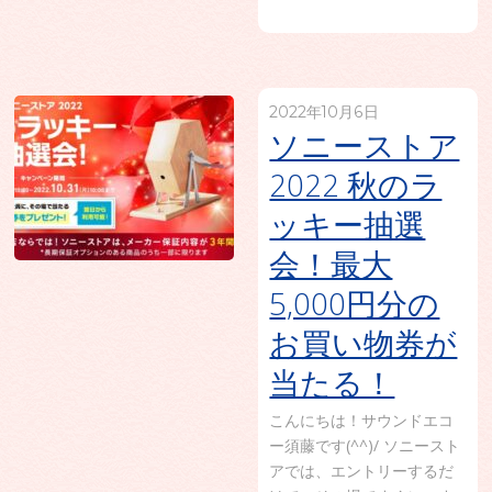
2022年10月6日
ソニーストア
2022 秋のラ
ッキー抽選
会！最大
5,000円分の
お買い物券が
当たる！
こんにちは！サウンドエコ
ー須藤です(^^)/ ソニースト
アでは、エントリーするだ