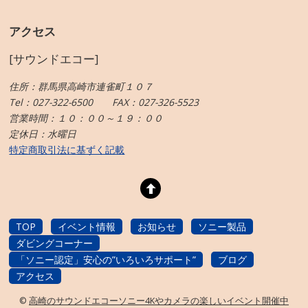
アクセス
[サウンドエコー]
住所：群馬県高崎市連雀町１０７
Tel：027-322-6500 FAX：027-326-5523
営業時間：１０：００～１９：００
定休日：水曜日
特定商取引法に基ずく記載
TOP
イベント情報
お知らせ
ソニー製品
ダビングコーナー
「ソニー認定」安心の”いろいろサポート”
ブログ
アクセス
©
高崎のサウンドエコーソニー4Kやカメラの楽しいイベント開催中