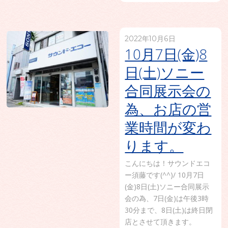
2022年10月6日
10月7日(金)8
日(土)ソニー
合同展示会の
為、お店の営
業時間が変わ
ります。
こんにちは！サウンドエコ
ー須藤です(^^)/ 10月7日
(金)8日(土)ソニー合同展示
会の為、7日(金)は午後3時
30分まで、8日(土)は終日閉
店とさせて頂きます。