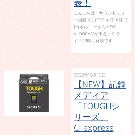
表！
こんにちは！サウンドエコ
ー須藤です(^^)/ 本日10月13
日(木)ソニーからNEW
VLOGCAMが出るようで
す！23時に発表です
2022年10月10日
【NEW】記録
メディア
「TOUGHシ
リーズ」
CFexpress