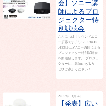
会】ソニー講
師によるプロ
ジェクター特
別試聴会
こんにちは！サウンドエコ
ー須藤です(^^)/ 2022年10
月22日(土)ソニー講師による
プロジェクター特別試聴会
を開催致します。 プロジェ
クターにご興味のある方、
ぜひご参加ください！
2022年10月14日
【発表】広い