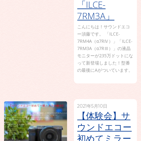
「ILCE-
7RM3A」
こんにちは！サウンドエコ
ー須藤です。 「ILCE-
7RM4A（α7RⅣ）」「ILCE-
7RM3A（α7RⅢ）」の液晶
モニターが235万ドットにな
って新登場しました！型番
の最後にAがついています。
2021年5月10日
【体験会】サ
ウンドエコー
初めてミラー