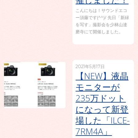
こんにちは！サウンドエコ
ー須藤です(^^)/ 先日「新緑
を写す」撮影会を少林山達
磨寺にて開催しました。
2021年5月17日
【NEW】液晶
モニターが
235万ドット
になって新登
場した「ILCE-
7RM4A」