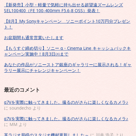
【新発売】小型・軽量で気軽に持ち出せる超望遠ズームレンズ
SEL100400（FE 100-400mm F5.6-8 OSS）発表！
【8月】My Sonyキャンペーン ソニーポイント10万円分プレゼン
ト！
お盆期間も通常営業いたします
【もうすぐ締め切り】ソニー α・Cinema Line キャッシュバックキ
ャンペーン実施中！8月3日㈪まで
あなたの作品がソニーストア銀座のギャラリーに展示される！ギャ
ラリー展示にチャレンジキャンペーン！
最近のコメント
α7Vを実際に触ってきました。撮るのがさらに楽しくなるカメラ♪
に
soundecho
より
α7Vを実際に触ってきました。撮るのがさらに楽しくなるカメラ♪
に
MM
より
某ラジオ局様のスタジオ機材更新しました～
に
川井 浩子
より