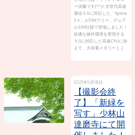
ー須藤です(^^)/ 次世代高速
通信５Gに対応した「Xperia
5Ⅱ」がSIMフリー、デュア
ルSIM仕様で登場しました！
快適な操作環境を実現する
５Gに対応した高速CPUに加
えて、大容量メモリー […]
2021年5月18日
【撮影会終
了】「新緑を
写す」少林山
達磨寺にて開
催しました！