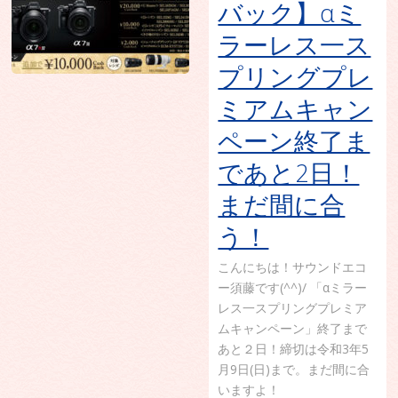
バック】αミ
ラーレス一ス
プリングプレ
ミアムキャン
ペーン終了ま
であと2日！
まだ間に合
う！
こんにちは！サウンドエコ
ー須藤です(^^)/ 「αミラー
レス一スプリングプレミア
ムキャンペーン」終了まで
あと２日！締切は令和3年5
月9日(日)まで。まだ間に合
いますよ！