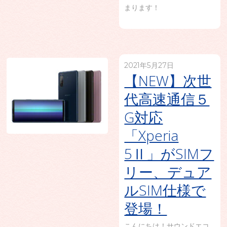
まります！
2021年5月27日
【NEW】次世
代高速通信５
G対応
「Xperia
5Ⅱ」がSIMフ
リー、デュア
ルSIM仕様で
登場！
こんにちは！サウンドエコ