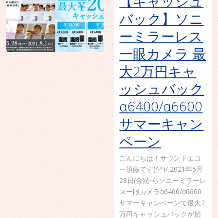
【キャッシュ
バック】ソニ
ーミラーレス
一眼カメラ 最
大2万円キャ
ッシュバック
α6400/α6600
サマーキャン
ペーン
こんにちは！サウンドエコ
ー須藤です(^^)/ 2021年5月
28日(金)からソニーミラーレ
ス一眼カメラα6400/α6600
サマーキャンペーンで最大2
万円キャッシュバックが始