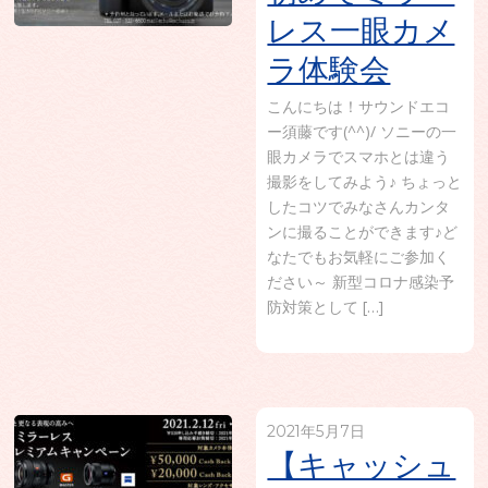
レス一眼カメ
ラ体験会
こんにちは！サウンドエコ
ー須藤です(^^)/ ソニーの一
眼カメラでスマホとは違う
撮影をしてみよう♪ ちょっと
したコツでみなさんカンタ
ンに撮ることができます♪ど
なたでもお気軽にご参加く
ださい～ 新型コロナ感染予
防対策として […]
2021年5月7日
【キャッシュ