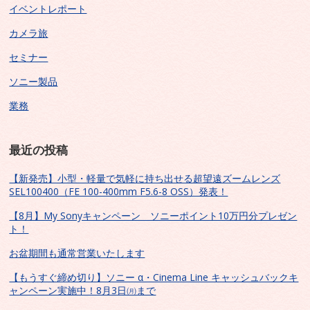
イベントレポート
カメラ旅
セミナー
ソニー製品
業務
最近の投稿
【新発売】小型・軽量で気軽に持ち出せる超望遠ズームレンズ
SEL100400（FE 100-400mm F5.6-8 OSS）発表！
【8月】My Sonyキャンペーン ソニーポイント10万円分プレゼン
ト！
お盆期間も通常営業いたします
【もうすぐ締め切り】ソニー α・Cinema Line キャッシュバックキ
ャンペーン実施中！8月3日㈪まで