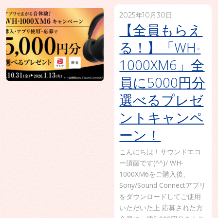
2025年10月30日
【全員もらえ
る！】「WH-
1000XM6」全
員に5000円分
選べるプレゼ
ントキャンペ
ーン！
こんにちは！サウンドエコ
ー須藤です(^^)/ WH-
1000XM6をご購入後、
Sony/Sound Connectアプリ
をダウンロードしてご使用
いただいた上 応募された方