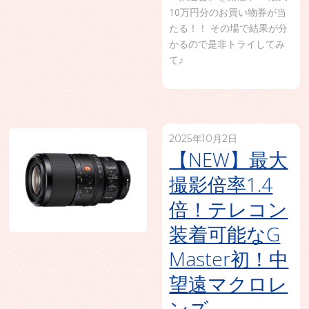
10万円分のお買い物券が当
たる！！ その場で結果が分
かるので是非トライしてみ
て♪
2025年10月2日
【NEW】最大
撮影倍率1.4
倍！テレコン
装着可能なG
Master初！中
望遠マクロレ
ンズ