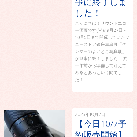
事に終了しま
した！
こんにちは！サウンドエコ
ー須藤です(^^)/ 9月27日～
10月5日まで開催していたソ
ニーストア銀座写真展「グ
ンマーのよいとこ写真展」
が無事に終了しました！ 約
一年前から準備して迎えて
みるとあっという間でし
た！
2025年10月7日
【今日10/7予
約販売開始】