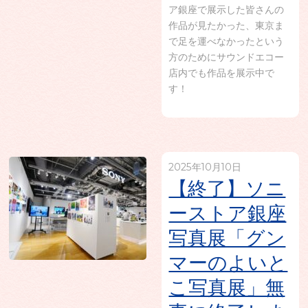
ア銀座で展示した皆さんの
作品が見たかった、東京ま
で足を運べなかったという
方のためにサウンドエコー
店内でも作品を展示中で
す！
2025年10月10日
【終了】ソニ
ーストア銀座
写真展「グン
マーのよいと
こ写真展」無