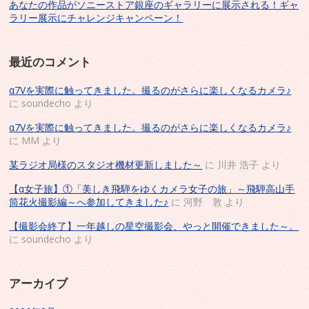
あなたの作品がソニーストア銀座のギャラリーに展示される！ギャ
ラリー展示にチャレンジキャンペーン！
最近のコメント
α7Vを実際に触ってきました。撮るのがさらに楽しくなるカメラ♪
に
soundecho
より
α7Vを実際に触ってきました。撮るのがさらに楽しくなるカメラ♪
に
MM
より
某ラジオ局様のスタジオ機材更新しました～
に
川井 浩子
より
【α女子旅】①「美しき飛騨をゆくカメラ女子の旅」～飛騨高山手
筒花火撮影編～へ参加してきました♪
に
河野 敦
より
【撮影会終了】一年越しの星空撮影会、やっと開催できました～。
に
soundecho
より
アーカイブ