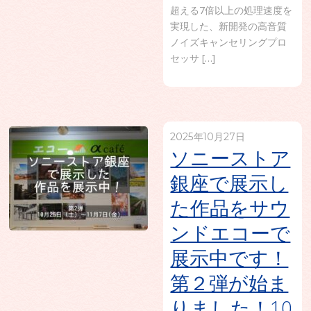
超える7倍以上の処理速度を
実現した、新開発の高音質
ノイズキャンセリングプロ
セッサ […]
2025年10月27日
ソニーストア
銀座で展示し
た作品をサウ
ンドエコーで
展示中です！
第２弾が始ま
りました！10