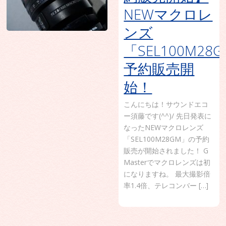
NEWマクロレ
ンズ
「SEL100M28
予約販売開
始！
こんにちは！サウンドエコ
ー須藤です(^^)/ 先日発表に
なったNEWマクロレンズ
「SEL100M28GM」の予約
販売が開始されました！ G
Masterでマクロレンズは初
になりますね。 最大撮影倍
率1.4倍、テレコンバー […]