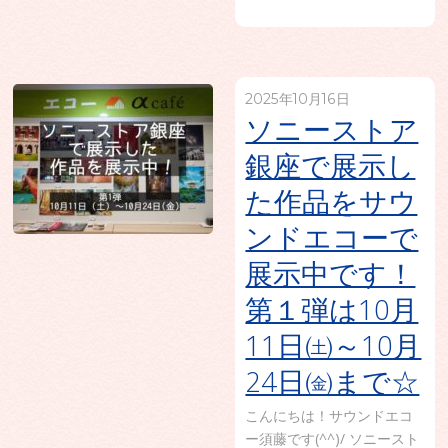
2025年10月16日
ソニーストア
銀座で展示し
た作品をサウ
ンドエコーで
展示中です！
第１弾は10月
11日㈯～10月
24日㈮まで☆
こんにちは！サウンドエコ
ー須藤です(^^)/ ソニースト