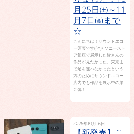
月25日㈯～11
月7日㈮まで
☆
こんにちは！サウンドエコ
ー須藤です(^^)/ ソニースト
ア銀座で展示した皆さんの
作品が見たかった、東京ま
で足を運べなかったという
方のためにサウンドエコー
店内でも作品を展示中の第
２弾！
2025年10月18日
【新発売】こ