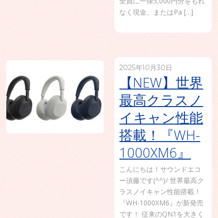
全員に一律5,000円分をもれ
なく現金、またはPa […]
2025年10月30日
【NEW】世界
最高クラスノ
イキャン性能
搭載！『WH-
1000XM6』
こんにちは！サウンドエコ
ー須藤です(^^)/ 世界最高ク
ラスノイキャン性能搭載！
『WH-1000XM6』が新発売
です！ 従来のQN1を大きく