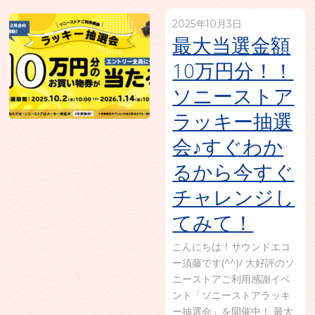
2025年10月3日
最大当選金額
10万円分！！
ソニーストア
ラッキー抽選
会♪すぐわか
るから今すぐ
チャレンジし
てみて！
こんにちは！サウンドエコ
ー須藤です(^^)/ 大好評のソ
ニーストアご利用感謝イベ
ント「ソニーストアラッキ
ー抽選会」を開催中！ 最大