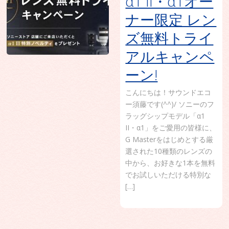
α1 II・α1オー
ナー限定 レン
ズ無料トライ
アルキャンペ
ーン!
こんにちは！サウンドエコ
ー須藤です(^^)/ ソニーのフ
ラッグシップモデル「α1
II・α1」をご愛用の皆様に、
G Masterをはじめとする厳
選された10種類のレンズの
中から、お好きな1本を無料
でお試しいただける特別な
[…]