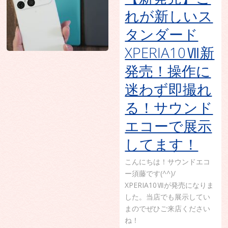
れが新しいス
タンダード
XPERIA10Ⅶ新
発売！操作に
迷わず即撮れ
る！サウンド
エコーで展示
してます！
こんにちは！サウンドエコ
ー須藤です(^^)/
XPERIA10Ⅶが発売になりま
した。当店でも展示してい
まのでぜひご来店ください
ね！