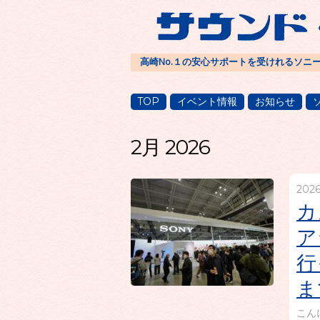
高崎No.１の安心サポートを受けれるソニ
TOP
イベント情報
お知らせ
2月 2026
202
カ
ア
行
ま
こん