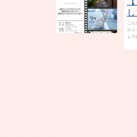
【
し
こん
ルジ
ェで