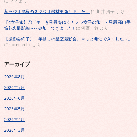
に
MM
より
某ラジオ局様のスタジオ機材更新しました～
に
川井 浩子
より
【α女子旅】①「美しき飛騨をゆくカメラ女子の旅」～飛騨高山手
筒花火撮影編～へ参加してきました♪
に
河野 敦
より
【撮影会終了】一年越しの星空撮影会、やっと開催できました～。
に
soundecho
より
アーカイブ
2026年8月
2026年7月
2026年6月
2026年5月
2026年4月
2026年3月