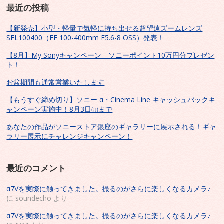
最近の投稿
【新発売】小型・軽量で気軽に持ち出せる超望遠ズームレンズ
SEL100400（FE 100-400mm F5.6-8 OSS）発表！
【8月】My Sonyキャンペーン ソニーポイント10万円分プレゼン
ト！
お盆期間も通常営業いたします
【もうすぐ締め切り】ソニー α・Cinema Line キャッシュバックキ
ャンペーン実施中！8月3日㈪まで
あなたの作品がソニーストア銀座のギャラリーに展示される！ギャ
ラリー展示にチャレンジキャンペーン！
最近のコメント
α7Vを実際に触ってきました。撮るのがさらに楽しくなるカメラ♪
に
soundecho
より
α7Vを実際に触ってきました。撮るのがさらに楽しくなるカメラ♪