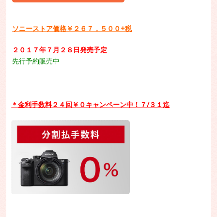
ソニーストア価格￥２６７，５００+税
２０１７年７月２８日発売予定
先行予約販売中
＊金利手数料２４回￥０キャンペーン中！７/３１迄