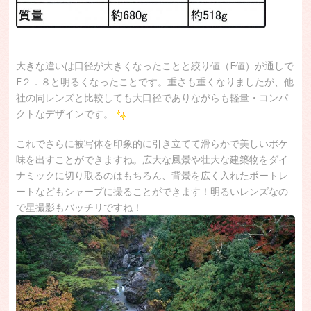
大きな違いは口径が大きくなったことと絞り値（F値）が通しで
F２．８と明るくなったことです。重さも重くなりましたが、他
社の同レンズと比較しても大口径でありながらも軽量・コンパ
クトなデザインです。
これでさらに被写体を印象的に引き立てて滑らかで美しいボケ
味を出すことができますね。広大な風景や壮大な建築物をダイ
ナミックに切り取るのはもちろん、背景を広く入れたポートレ
ートなどもシャープに撮ることができます！明るいレンズなの
で星撮影もバッチリですね！