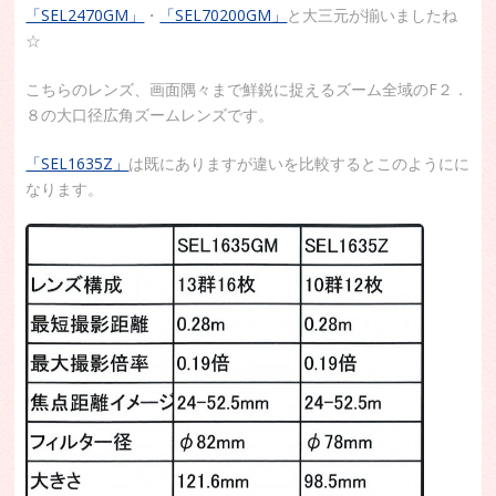
「SEL2470GM」
・
「SEL70200GM」
と大三元が揃いましたね
☆
こちらのレンズ、画面隅々まで鮮鋭に捉えるズーム全域のF２．
８の大口径広角ズームレンズです。
「SEL1635Z」
は既にありますが違いを比較するとこのようにに
なります。