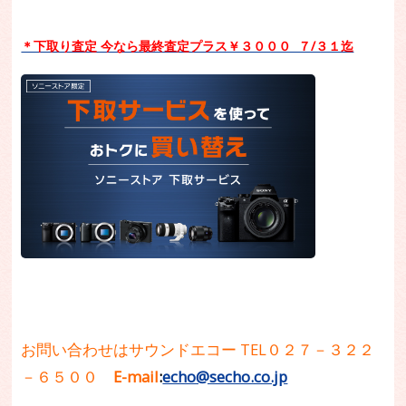
＊下取り査定 今なら最終査定プラス￥３０００ ７/３１迄
お問い合わせはサウンドエコー TEL０２７－３２２
－６５００
E-mail
:
echo@secho.co.jp