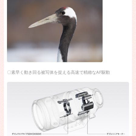
〇素早く動き回る被写体を捉える高速で精緻なAF駆動