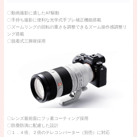
〇動画撮影に適したAF駆動
〇手持ち撮影に便利な光学式手ブレ補正機能搭載
〇ズームリングの回転の重さを調整できるズーム操作感調整リ
ング搭載
〇脱着式三脚座採用
〇レンズ最前面にフッ素コーティング採用
〇防塵防滴に配慮した設計
〇１．４倍、２倍のテレコンバーター（別売）に対応