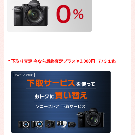
＊下取り査定 今なら最終査定プラス￥3,000円 ７/３１迄