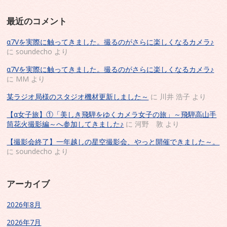
最近のコメント
α7Vを実際に触ってきました。撮るのがさらに楽しくなるカメラ♪
に
soundecho
より
α7Vを実際に触ってきました。撮るのがさらに楽しくなるカメラ♪
に
MM
より
某ラジオ局様のスタジオ機材更新しました～
に
川井 浩子
より
【α女子旅】①「美しき飛騨をゆくカメラ女子の旅」～飛騨高山手
筒花火撮影編～へ参加してきました♪
に
河野 敦
より
【撮影会終了】一年越しの星空撮影会、やっと開催できました～。
に
soundecho
より
アーカイブ
2026年8月
2026年7月