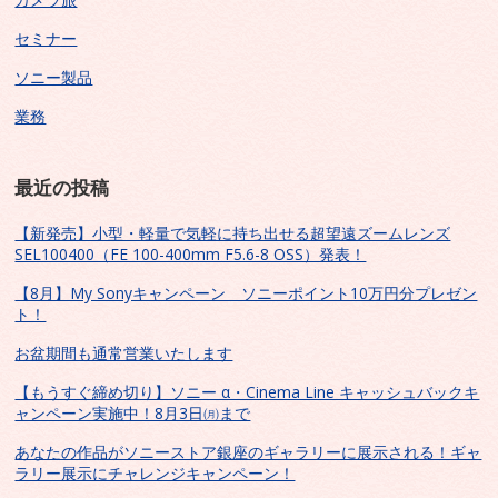
セミナー
ソニー製品
業務
最近の投稿
【新発売】小型・軽量で気軽に持ち出せる超望遠ズームレンズ
SEL100400（FE 100-400mm F5.6-8 OSS）発表！
【8月】My Sonyキャンペーン ソニーポイント10万円分プレゼン
ト！
お盆期間も通常営業いたします
【もうすぐ締め切り】ソニー α・Cinema Line キャッシュバックキ
ャンペーン実施中！8月3日㈪まで
あなたの作品がソニーストア銀座のギャラリーに展示される！ギャ
ラリー展示にチャレンジキャンペーン！