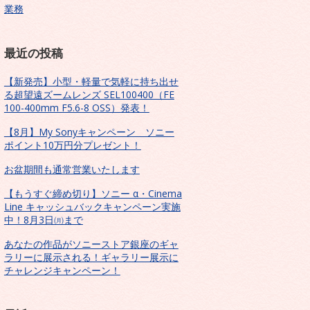
業務
最近の投稿
【新発売】小型・軽量で気軽に持ち出せ
る超望遠ズームレンズ SEL100400（FE
100-400mm F5.6-8 OSS）発表！
【8月】My Sonyキャンペーン ソニー
ポイント10万円分プレゼント！
お盆期間も通常営業いたします
【もうすぐ締め切り】ソニー α・Cinema
Line キャッシュバックキャンペーン実施
中！8月3日㈪まで
あなたの作品がソニーストア銀座のギャ
ラリーに展示される！ギャラリー展示に
チャレンジキャンペーン！