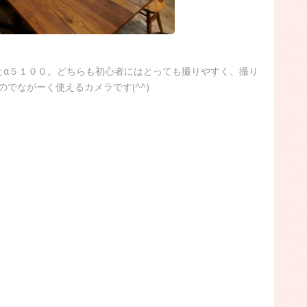
とα５１００。どちらも初心者にはとっても撮りやすく、撮り
でながーく使えるカメラです(^^)