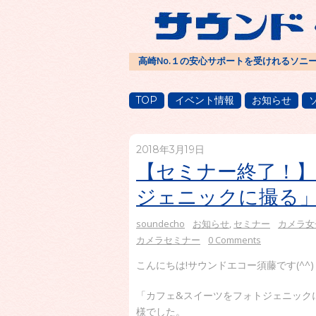
高崎No.１の安心サポートを受けれるソニ
TOP
イベント情報
お知らせ
2018年3月19日
【セミナー終了！】
ジェニックに撮る
soundecho
お知らせ
,
セミナー
カメラ女
カメラセミナー
0 Comments
こんにちは!サウンドエコー須藤です(^^)
「カフェ&スイーツをフォトジェニック
様でした。