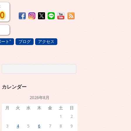
ート”
ブログ
アクセス
カレンダー
2026年8月
月
火
水
木
金
土
日
1
2
3
4
5
6
7
8
9