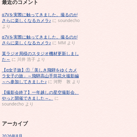
最近のコメント
α7Vを実際に触ってきました。撮るのが
さらに楽しくなるカメラ♪
に
soundecho
より
α7Vを実際に触ってきました。撮るのが
さらに楽しくなるカメラ♪
に
MM
より
某ラジオ局様のスタジオ機材更新しまし
た～
に
川井 浩子
より
【α女子旅】①「美しき飛騨をゆくカメ
ラ女子の旅」～飛騨高山手筒花火撮影編
～へ参加してきました♪
に
河野 敦
より
【撮影会終了】一年越しの星空撮影会、
やっと開催できました～。
に
soundecho
より
アーカイブ
2026年8月