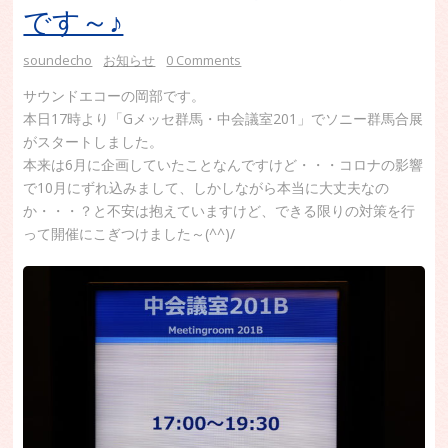
です～♪
soundecho
お知らせ
0 Comments
サウンドエコーの岡部です。
本日17時より「Gメッセ群馬・中会議室201」でソニー群馬合展
がスタートしました。
本来は6月に企画していたことなんですけど・・・コロナの影響
で10月にずれ込みまして、しかしながら本当に大丈夫なの
か・・・？と不安は抱えていますけど、できる限りの対策を行
って開催にこぎつけました～(^^)/