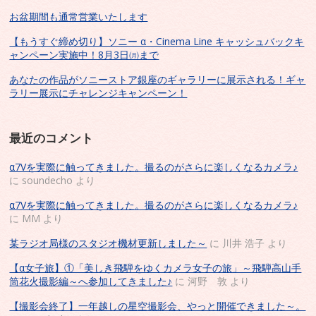
お盆期間も通常営業いたします
【もうすぐ締め切り】ソニー α・Cinema Line キャッシュバックキ
ャンペーン実施中！8月3日㈪まで
あなたの作品がソニーストア銀座のギャラリーに展示される！ギャ
ラリー展示にチャレンジキャンペーン！
最近のコメント
α7Vを実際に触ってきました。撮るのがさらに楽しくなるカメラ♪
に
soundecho
より
α7Vを実際に触ってきました。撮るのがさらに楽しくなるカメラ♪
に
MM
より
某ラジオ局様のスタジオ機材更新しました～
に
川井 浩子
より
【α女子旅】①「美しき飛騨をゆくカメラ女子の旅」～飛騨高山手
筒花火撮影編～へ参加してきました♪
に
河野 敦
より
【撮影会終了】一年越しの星空撮影会、やっと開催できました～。