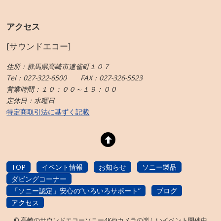
アクセス
[サウンドエコー]
住所：群馬県高崎市連雀町１０７
Tel：027-322-6500 FAX：027-326-5523
営業時間：１０：００～１９：００
定休日：水曜日
特定商取引法に基ずく記載
TOP
イベント情報
お知らせ
ソニー製品
ダビングコーナー
「ソニー認定」安心の”いろいろサポート”
ブログ
アクセス
©
高崎のサウンドエコーソニー4Kやカメラの楽しいイベント開催中