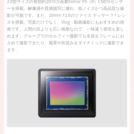
2.0型サイズの有効約2010万画素Exmor RS（R）CMOSセンサ
ーを搭載。解像感や質感描写に優れ、低ノイズかつ高品質な撮
影が可能です。また、20mm F2.0のツァイス テッサー T＊レン
ズを搭載。写真だけでなく、Vlog・動画撮影にもおすすめの画
角です。人間の目よりも広い画角なので、一味違う表現も楽し
めます。グループでのセルフィー撮影でも全員をフレームにお
さめて撮影できたり、風景や街並みをダイナミックに撮影でき
ます。