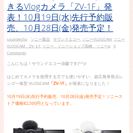
きるVlogカメラ「ZV-1F」発
表！10月19日(水)先行予約販
売、10月28日(金)発売予定！
soundecho
ソニー製品
サウンドエコー
,
ソニーVLOGCAM
,
ソニー
VLOGCAM、ZV-１F
,
ソニー、ソニーショップ高崎、ソニーα
0
Comments
こんにちは！サウンドエコー須藤です(^^)/
はじめてカメラを使用する方でも使いやすい、超広角単焦点レ
ンズ一体型 VLOGCAM
「ZV-1F」
が発表になりました！
10月19日(水)先行予約販売、10月28日(金)発売予定！ソニース
トア価格82,500円となっています。