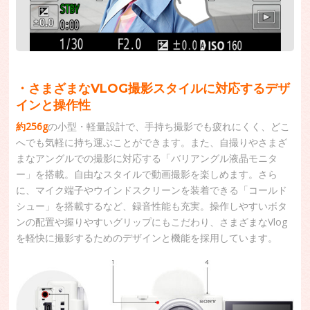
・さまざまなVLOG撮影スタイルに対応するデザ
インと操作性
約256g
の小型・軽量設計で、手持ち撮影でも疲れにくく、どこ
へでも気軽に持ち運ぶことができます。また、自撮りやさまざ
まなアングルでの撮影に対応する「バリアングル液晶モニタ
ー」を搭載。自由なスタイルで動画撮影を楽しめます。さら
に、マイク端子やウインドスクリーンを装着できる「コールド
シュー」を搭載するなど、録音性能も充実。操作しやすいボタ
ンの配置や握りやすいグリップにもこだわり、さまざまなVlog
を軽快に撮影するためのデザインと機能を採用しています。