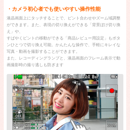
・カメラ初心者でも使いやすい操作性能
液晶画面上にタッチすることで、ピント合わせやズーム域調整
ができます。また、表現の切り換えができる「背景ぼけ切り換
え」や、
すばやくピントの移動ができる「商品レビュー用設定」もボタ
ンひとつで切り換え可能。かんたんな操作で、手軽にキレイな
写真・動画を撮影することができます。
また、レコーディングランプと、液晶画面のフレーム表示で動
画撮影時の撮り逃しも防ぎます