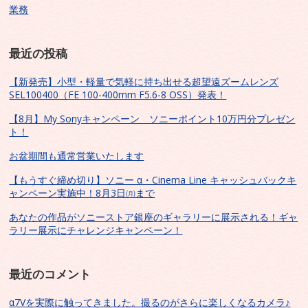
業務
最近の投稿
【新発売】小型・軽量で気軽に持ち出せる超望遠ズームレンズ
SEL100400（FE 100-400mm F5.6-8 OSS）発表！
【8月】My Sonyキャンペーン ソニーポイント10万円分プレゼン
ト！
お盆期間も通常営業いたします
【もうすぐ締め切り】ソニー α・Cinema Line キャッシュバックキ
ャンペーン実施中！8月3日㈪まで
あなたの作品がソニーストア銀座のギャラリーに展示される！ギャ
ラリー展示にチャレンジキャンペーン！
最近のコメント
α7Vを実際に触ってきました。撮るのがさらに楽しくなるカメラ♪