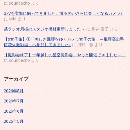
に
soundecho
より
α7Vを実際に触ってきました。撮るのがさらに楽しくなるカメラ♪
に
MM
より
某ラジオ局様のスタジオ機材更新しました～
に
川井 浩子
より
【α女子旅】①「美しき飛騨をゆくカメラ女子の旅」～飛騨高山手
筒花火撮影編～へ参加してきました♪
に
河野 敦
より
【撮影会終了】一年越しの星空撮影会、やっと開催できました～。
に
soundecho
より
アーカイブ
2026年8月
2026年7月
2026年6月
2026年5月