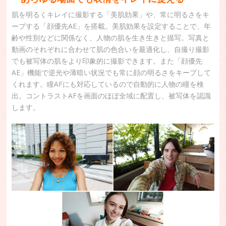
肌を明るくキレイに撮影する「美肌効果」や、常に明るさをキ
ープする「顔優先AE」を搭載。美肌効果を設定することで、年
齢や性別などに関係なく、人物の肌を生き生きと描写。写真と
動画のそれぞれに合わせて肌の色合いを最適化し、自撮り撮影
でも被写体の肌をより印象的に撮影できます。また「顔優先
AE」機能で逆光や薄暗い状況でも常に顔の明るさをキープして
くれます。瞳AFにも対応しているので自動的に人物の瞳を検
出。コントラストAFを画面のほぼ全域に配置し、被写体を認識
します。