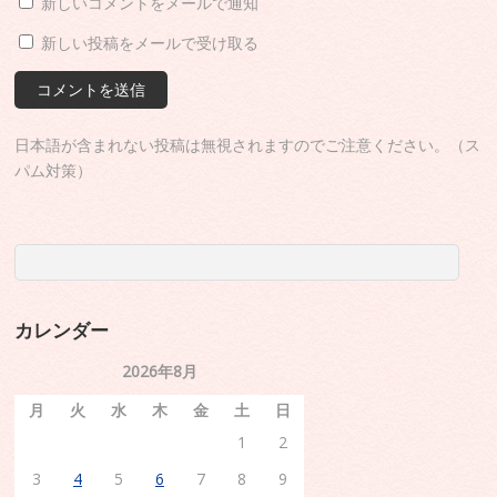
新しいコメントをメールで通知
新しい投稿をメールで受け取る
日本語が含まれない投稿は無視されますのでご注意ください。（ス
パム対策）
カレンダー
2026年8月
月
火
水
木
金
土
日
1
2
3
4
5
6
7
8
9