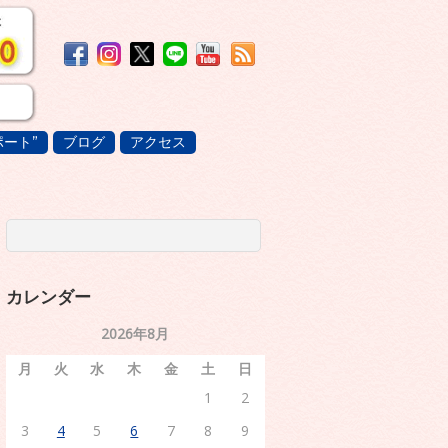
ート”
ブログ
アクセス
カレンダー
2026年8月
月
火
水
木
金
土
日
1
2
3
4
5
6
7
8
9