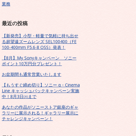
業務
最近の投稿
【新発売】小型・軽量で気軽に持ち出せ
る超望遠ズームレンズ SEL100400（FE
100-400mm F5.6-8 OSS）発表！
【8月】My Sonyキャンペーン ソニー
ポイント10万円分プレゼント！
お盆期間も通常営業いたします
【もうすぐ締め切り】ソニー α・Cinema
Line キャッシュバックキャンペーン実施
中！8月3日㈪まで
あなたの作品がソニーストア銀座のギャ
ラリーに展示される！ギャラリー展示に
チャレンジキャンペーン！