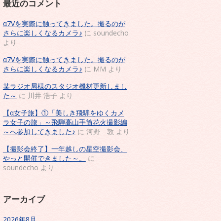
最近のコメント
α7Vを実際に触ってきました。撮るのが
さらに楽しくなるカメラ♪
に
soundecho
より
α7Vを実際に触ってきました。撮るのが
さらに楽しくなるカメラ♪
に
MM
より
某ラジオ局様のスタジオ機材更新しまし
た～
に
川井 浩子
より
【α女子旅】①「美しき飛騨をゆくカメ
ラ女子の旅」～飛騨高山手筒花火撮影編
～へ参加してきました♪
に
河野 敦
より
【撮影会終了】一年越しの星空撮影会、
やっと開催できました～。
に
soundecho
より
アーカイブ
2026年8月