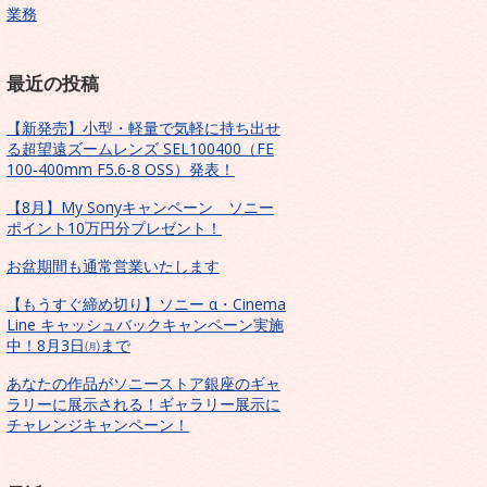
業務
最近の投稿
【新発売】小型・軽量で気軽に持ち出せ
る超望遠ズームレンズ SEL100400（FE
100-400mm F5.6-8 OSS）発表！
【8月】My Sonyキャンペーン ソニー
ポイント10万円分プレゼント！
お盆期間も通常営業いたします
【もうすぐ締め切り】ソニー α・Cinema
Line キャッシュバックキャンペーン実施
中！8月3日㈪まで
あなたの作品がソニーストア銀座のギャ
ラリーに展示される！ギャラリー展示に
チャレンジキャンペーン！