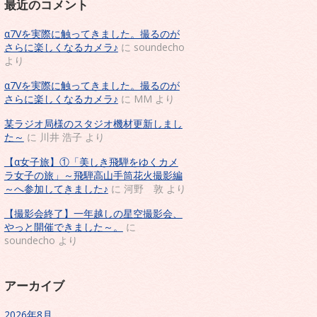
最近のコメント
α7Vを実際に触ってきました。撮るのが
さらに楽しくなるカメラ♪
に
soundecho
より
α7Vを実際に触ってきました。撮るのが
さらに楽しくなるカメラ♪
に
MM
より
某ラジオ局様のスタジオ機材更新しまし
た～
に
川井 浩子
より
【α女子旅】①「美しき飛騨をゆくカメ
ラ女子の旅」～飛騨高山手筒花火撮影編
～へ参加してきました♪
に
河野 敦
より
【撮影会終了】一年越しの星空撮影会、
やっと開催できました～。
に
soundecho
より
アーカイブ
2026年8月