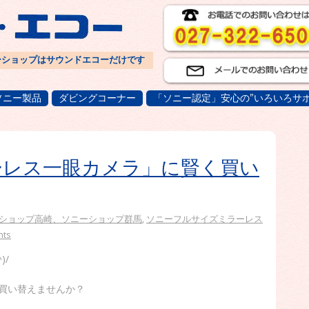
ーショップはサウンドエコーだけです
ソニー製品
ダビングコーナー
「ソニー認定」安心の”いろいろサポ
ーレス一眼カメラ」に賢く買い
ショップ高崎、ソニーショップ群馬
,
ソニーフルサイズミラーレス
nts
)/
買い替えませんか？