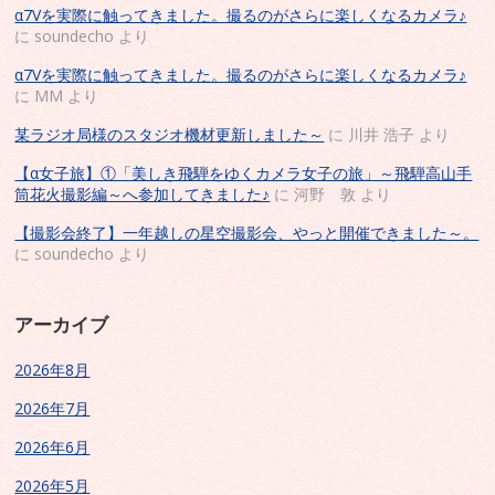
α7Vを実際に触ってきました。撮るのがさらに楽しくなるカメラ♪
に
soundecho
より
α7Vを実際に触ってきました。撮るのがさらに楽しくなるカメラ♪
に
MM
より
某ラジオ局様のスタジオ機材更新しました～
に
川井 浩子
より
【α女子旅】①「美しき飛騨をゆくカメラ女子の旅」～飛騨高山手
筒花火撮影編～へ参加してきました♪
に
河野 敦
より
【撮影会終了】一年越しの星空撮影会、やっと開催できました～。
に
soundecho
より
アーカイブ
2026年8月
2026年7月
2026年6月
2026年5月