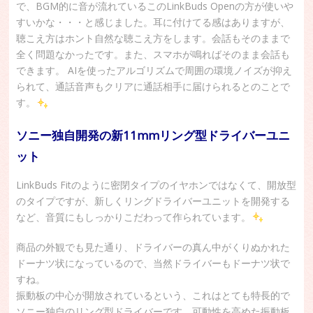
で、BGM的に音が流れているこのLinkBuds Openの方が使いや
すいかな・・・と感じました。耳に付けてる感はありますが、
聴こえ方はホント自然な聴こえ方をします。会話もそのままで
全く問題なかったです。また、スマホが鳴ればそのまま会話も
できます。 AIを使ったアルゴリズムで周囲の環境ノイズが抑え
られて、通話音声もクリアに通話相手に届けられるとのことで
す。
ソニー独自開発の新11mmリング型ドライバーユニ
ット
LinkBuds Fitのように密閉タイプのイヤホンではなくて、開放型
のタイプですが、新しくリングドライバーユニットを開発する
など、音質にもしっかりこだわって作られています。
商品の外観でも見た通り、ドライバーの真ん中がくりぬかれた
ドーナツ状になっているので、当然ドライバーもドーナツ状で
すね。
振動板の中心が開放されているという、これはとても特長的で
ソニー独自のリング型ドライバーです。可動性を高めた振動板