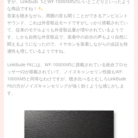
すが、LinkBuds SとWF-1000XM5のいいとこどりといったよう
な商品ですね！
音楽を聴きながら、周囲の音も聞くことができるアンビエント
サウンド、これは外音取込モードですがしっかり搭載されてい
て、従来のモデルよりも外音取込量が増やされているようで
す。しかも自然な外音取込で、装着中の自分の声もより自然に
聞えるようになったので、イヤホンを装着しながらの会話も快
適性も増しているようですね。
LinkBude Fitには、WF-1000XM5に搭載されている統合プロセ
ッサーV2が搭載されていて、ノイズキャンセリン性能もWF-
1000XM5と同等なわけですが、聴き比べるとむしろLinkBude
Fitの方がノイズキャンセリングが強く効くような感じがしま
す。