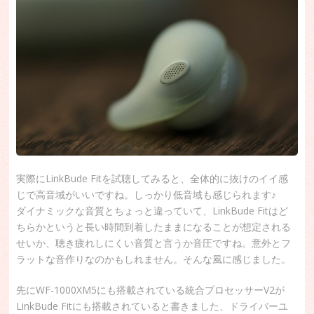
実際にLinkBude Fitを試聴してみると、全体的に抜けのイイ感
じで高音域がいいですね。しっかり低音域も感じられます♪
ダイナミックな音質とちょっと違っていて、LinkBude Fitはど
ちらかというと長い時間到着したままになることが想定される
せいか、聴き疲れしにくい音質と言うか音圧ですね。意外とフ
ラットな音作りなのかもしれません。そんな風に感じました。
先にWF-1000XM5にも搭載されている統合プロセッサーV2が
LinkBude Fitにも搭載されていると書きました、ドライバーユ