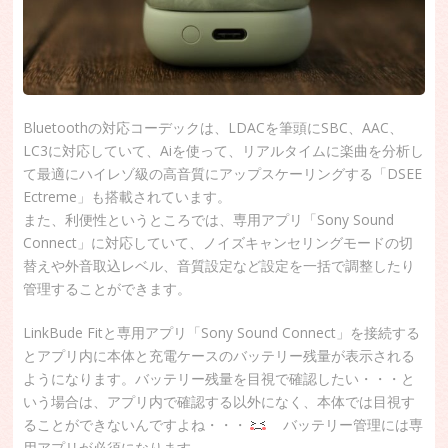
Bluetoothの対応コーデックは、LDACを筆頭にSBC、AAC、
LC3に対応していて、Aiを使って、リアルタイムに楽曲を分析し
て最適にハイレゾ級の高音質にアップスケーリングする「DSEE
Ectreme」も搭載されています。
また、利便性というところでは、専用アプリ「Sony Sound
Connect」に対応していて、ノイズキャンセリングモードの切
替えや外音取込レベル、音質設定など設定を一括で調整したり
管理することができます。
LinkBude Fitと専用アプリ「Sony Sound Connect」を接続する
とアプリ内に本体と充電ケースのバッテリー残量が表示される
ようになります。バッテリー残量を目視で確認したい・・・と
いう場合は、アプリ内で確認する以外になく、本体では目視す
ることができないんですよね・・・
バッテリー管理には専
用アプリが必須になります。