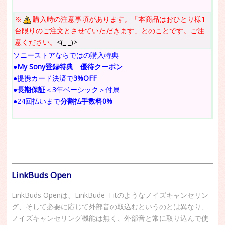
※
購入時の注意事項があります。「本商品はおひとり様1
台限りのご注文とさせていただきます」とのことです。ご注
意ください。
<(_ _)>
ソニーストアならではの購入特典
●
My Sony登録特典 優待クーポン
●提携カード決済で
3%OFF
●
長期保証
＜3年ベーシック＞付属
●24回払いまで
分割払手数料0%
LinkBuds Open
LinkBuds Openは、LinkBude Fitのようなノイズキャンセリン
グ、そして必要に応じて外部音の取込むというのとは異なり、
ノイズキャンセリング機能は無く、外部音と常に取り込んで使