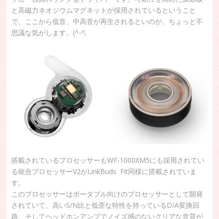
と高磁力ネオジウムマグネットが採用されているということ
で、ここから低音、中高音が再生されるといのが、ちょっと不
思議な気がします。(^-^;
搭載されているプロセッサーもWF-1000XM5にも採用されてい
る統合プロセッサーV2がLinkBuds Fit同様に搭載されていま
す。
このプロセッサーはポータブル向けのプロセッサーとして開発
されていて、高いS/N比と低歪な特性を持っているD/A変換回
路、そしてヘッドホンアンプでノイズ感のないクリアな音質が