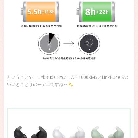
ということで、LinkBude Fitは、WF-1000XM5とLinkBude Sの
いいとこどりのモデルですね～