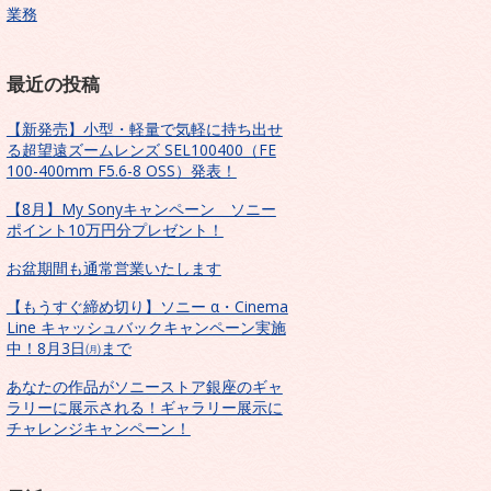
業務
最近の投稿
【新発売】小型・軽量で気軽に持ち出せ
る超望遠ズームレンズ SEL100400（FE
100-400mm F5.6-8 OSS）発表！
【8月】My Sonyキャンペーン ソニー
ポイント10万円分プレゼント！
お盆期間も通常営業いたします
【もうすぐ締め切り】ソニー α・Cinema
Line キャッシュバックキャンペーン実施
中！8月3日㈪まで
あなたの作品がソニーストア銀座のギャ
ラリーに展示される！ギャラリー展示に
チャレンジキャンペーン！