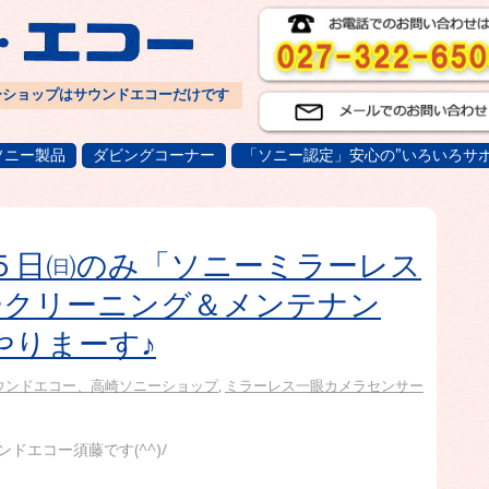
ーショップはサウンドエコーだけです
ソニー製品
ダビングコーナー
「ソニー認定」安心の”いろいろサポ
５日㈰のみ「ソニーミラーレス
ークリーニング＆メンテナン
でやりまーす♪
ウンドエコー、高崎ソニーショップ
,
ミラーレス一眼カメラセンサー
エコー須藤です(^^)/