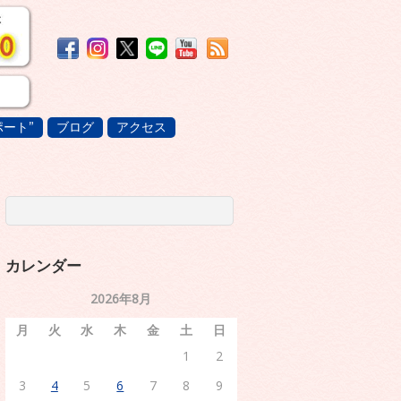
ート”
ブログ
アクセス
カレンダー
2026年8月
月
火
水
木
金
土
日
1
2
3
4
5
6
7
8
9