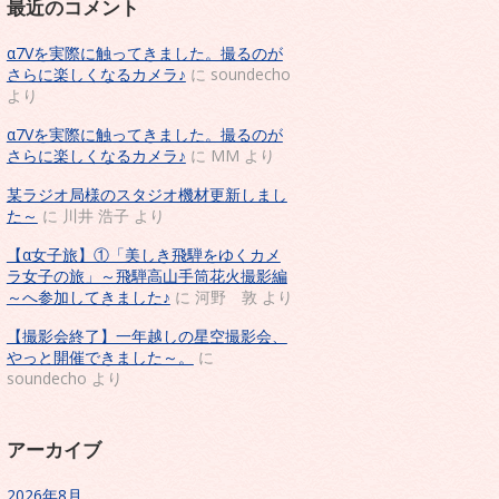
最近のコメント
α7Vを実際に触ってきました。撮るのが
さらに楽しくなるカメラ♪
に
soundecho
より
α7Vを実際に触ってきました。撮るのが
さらに楽しくなるカメラ♪
に
MM
より
某ラジオ局様のスタジオ機材更新しまし
た～
に
川井 浩子
より
【α女子旅】①「美しき飛騨をゆくカメ
ラ女子の旅」～飛騨高山手筒花火撮影編
～へ参加してきました♪
に
河野 敦
より
【撮影会終了】一年越しの星空撮影会、
やっと開催できました～。
に
soundecho
より
アーカイブ
2026年8月