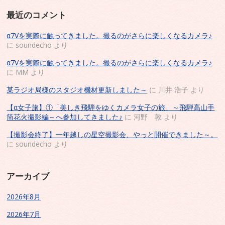
最近のコメント
α7Vを実際に触ってきました。撮るのがさらに楽しくなるカメラ♪
に
soundecho
より
α7Vを実際に触ってきました。撮るのがさらに楽しくなるカメラ♪
に
MM
より
某ラジオ局様のスタジオ機材更新しました～
に
川井 浩子
より
【α女子旅】①「美しき飛騨をゆくカメラ女子の旅」～飛騨高山手
筒花火撮影編～へ参加してきました♪
に
河野 敦
より
【撮影会終了】一年越しの星空撮影会、やっと開催できました～。
に
soundecho
より
アーカイブ
2026年8月
2026年7月