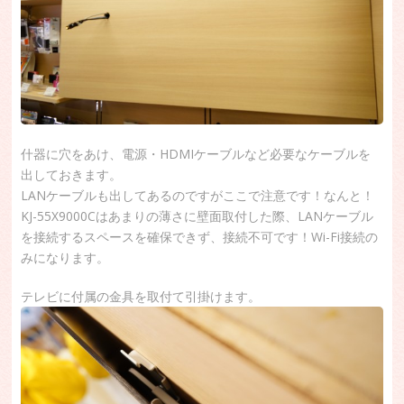
什器に穴をあけ、電源・HDMIケーブルなど必要なケーブルを
出しておきます。
LANケーブルも出してあるのですがここで注意です！なんと！
KJ-55X9000Cはあまりの薄さに壁面取付した際、LANケーブル
を接続するスペースを確保できず、接続不可です！Wi-Fi接続の
みになります。
テレビに付属の金具を取付て引掛けます。