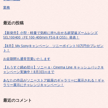
業務
最近の投稿
【新発売】小型・軽量で気軽に持ち出せる超望遠ズームレンズ
SEL100400（FE 100-400mm F5.6-8 OSS）発表！
【8月】My Sonyキャンペーン ソニーポイント10万円分プレゼン
ト！
お盆期間も通常営業いたします
【もうすぐ締め切り】ソニー α・Cinema Line キャッシュバックキ
ャンペーン実施中！8月3日㈪まで
あなたの作品がソニーストア銀座のギャラリーに展示される！ギャ
ラリー展示にチャレンジキャンペーン！
最近のコメント