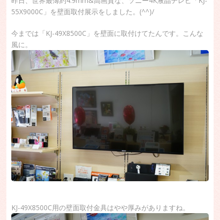
昨日、世界最薄約4.9mm&高画質な、ソニー4K液晶テレビ「KJ-
55X9000C」を壁面取付展示をしました。(^^)/
今までは「KJ-49X8500C」を壁面に取付けてたんです。こんな
風に。
KJ-49X8500C用の壁面取付金具はやや厚みがありますね。