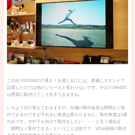
このKJ-55X9000Cの薄さ！を感じるにには、普通にスタンドで
設置したのでは他のシリーズと変わりないです。やはりX9000C
は壁面に取付けてこそ生きてきますね。
いちよう付け加えておきますが、付属の取付金具は隙間なく取
付できるのですが下向きに角度は変わりません。取付角度は0度
のみです。やや下を向けて取付をしたい・・・と言う場合は
「隙間なく取付できる」ということは捨てて、VESA規格の取付