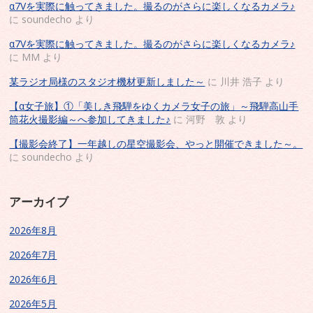
α7Vを実際に触ってきました。撮るのがさらに楽しくなるカメラ♪
に
soundecho
より
α7Vを実際に触ってきました。撮るのがさらに楽しくなるカメラ♪
に
MM
より
某ラジオ局様のスタジオ機材更新しました～
に
川井 浩子
より
【α女子旅】①「美しき飛騨をゆくカメラ女子の旅」～飛騨高山手
筒花火撮影編～へ参加してきました♪
に
河野 敦
より
【撮影会終了】一年越しの星空撮影会、やっと開催できました～。
に
soundecho
より
アーカイブ
2026年8月
2026年7月
2026年6月
2026年5月