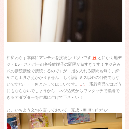
相変わらず本体にアンテナを接続しづらいです
とにかく地デ
ジ・BS・スカパーの各接続端子の間隔が狭すぎです！ネジ込み
式の接続接栓で接続するのですが、指を入れる隙間も無く、締
めこむ工具さえかかりません！もう設計ミス以外の何物でもな
いですね・・・何とかしてほしいです。
現行商品ではどう
にもならないでしょうから、ネジ込式からワンタッチで接続で
きるアダプターを付属に付けて下さ～い！
と、いちよう文句を言っておいて、完成～!!!!!!!!!＼(^o^)／