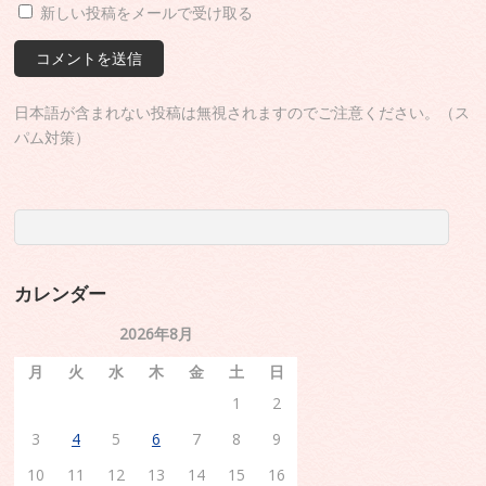
新しい投稿をメールで受け取る
日本語が含まれない投稿は無視されますのでご注意ください。（ス
パム対策）
カレンダー
2026年8月
月
火
水
木
金
土
日
1
2
3
4
5
6
7
8
9
10
11
12
13
14
15
16