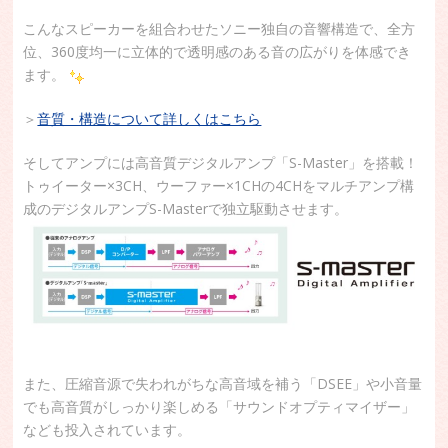
こんなスピーカーを組合わせたソニー独自の音響構造で、全方
位、360度均一に立体的で透明感のある音の広がりを体感でき
ます。
＞
音質・構造について詳しくはこちら
そしてアンプには高音質デジタルアンプ「S-Master」を搭載！
トゥイーター×3CH、ウーファー×1CHの4CHをマルチアンプ構
成のデジタルアンプS-Masterで独立駆動させます。
また、圧縮音源で失われがちな高音域を補う「DSEE」や小音量
でも高音質がしっかり楽しめる「サウンドオプティマイザー」
なども投入されています。