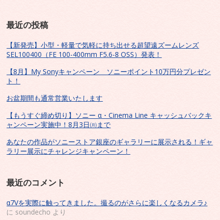
最近の投稿
【新発売】小型・軽量で気軽に持ち出せる超望遠ズームレンズ
SEL100400（FE 100-400mm F5.6-8 OSS）発表！
【8月】My Sonyキャンペーン ソニーポイント10万円分プレゼン
ト！
お盆期間も通常営業いたします
【もうすぐ締め切り】ソニー α・Cinema Line キャッシュバックキ
ャンペーン実施中！8月3日㈪まで
あなたの作品がソニーストア銀座のギャラリーに展示される！ギャ
ラリー展示にチャレンジキャンペーン！
最近のコメント
α7Vを実際に触ってきました。撮るのがさらに楽しくなるカメラ♪
に
soundecho
より