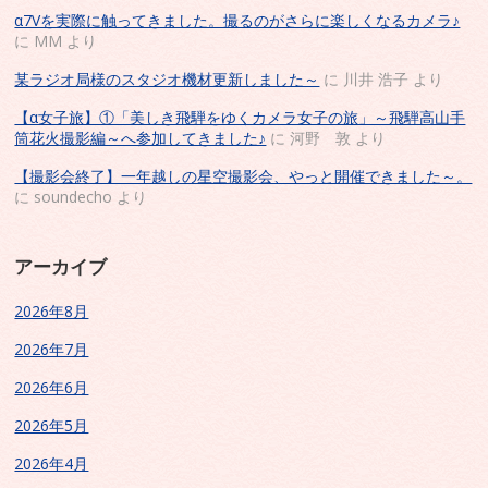
α7Vを実際に触ってきました。撮るのがさらに楽しくなるカメラ♪
に
MM
より
某ラジオ局様のスタジオ機材更新しました～
に
川井 浩子
より
【α女子旅】①「美しき飛騨をゆくカメラ女子の旅」～飛騨高山手
筒花火撮影編～へ参加してきました♪
に
河野 敦
より
【撮影会終了】一年越しの星空撮影会、やっと開催できました～。
に
soundecho
より
アーカイブ
2026年8月
2026年7月
2026年6月
2026年5月
2026年4月