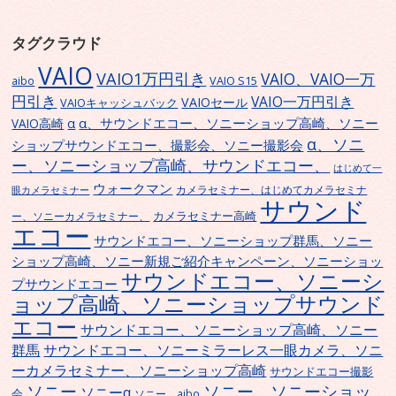
タグクラウド
VAIO
VAIO1万円引き
VAIO、VAIO一万
VAIO S15
aibo
円引き
VAIO一万円引き
VAIOセール
VAIOキャッシュバック
α、サウンドエコー、ソニーショップ高崎、ソニー
α
VAIO高崎
α、ソニ
ショップサウンドエコー、撮影会、ソニー撮影会
ー、ソニーショップ高崎、サウンドエコー、
はじめて一
ウォークマン
カメラセミナー、はじめてカメラセミナ
眼カメラセミナー
サウンド
カメラセミナー高崎
ー、ソニーカメラセミナー、
エコー
サウンドエコー、ソニーショップ群馬、ソニー
ショップ高崎、ソニー新規ご紹介キャンペーン、ソニーショッ
サウンドエコー、ソニーシ
プサウンドエコー
ョップ高崎、ソニーショップサウンド
エコー
サウンドエコー、ソニーショップ高崎、ソニー
群馬
サウンドエコー、ソニーミラーレス一眼カメラ、ソニ
ーカメラセミナー、ソニーショップ高崎
サウンドエコー撮影
ソニー
ソニー、ソニーショッ
ソニーα
会
ソニー、aibo