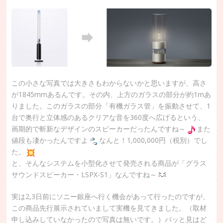
この小さな写真では大きさもわからないかと思いますが、高さ
が1845mmあるんです。その内、上方のガラスの部分が約1mあ
りました。このガラスの部分「有機ガラス管」を振動させて、1
台で奥行と立体感のあるクリアな音を360度へ広げるという、
画期的で斬新なデザインのスピーカーだったんですね～
また
値段も凄かったんですよ
なんと！1,000,000円（税別）でし
た。
と、そんなシステムを小型化させて発売される商品が「グラス
サウンドスピーカー・LSPX-S1」なんですね～
実は2,3日前にソニー銀座へ行く機会があって行ったのですが、
この商品先行展示されていまして実機を見てきました。（取材
申し込みしていなかったので写真は無いです。）パッと見はど