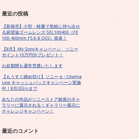
最近の投稿
【新発売】小型・軽量で気軽に持ち出せ
る超望遠ズームレンズ SEL100400（FE
100-400mm F5.6-8 OSS）発表！
【8月】My Sonyキャンペーン ソニー
ポイント10万円分プレゼント！
お盆期間も通常営業いたします
【もうすぐ締め切り】ソニー α・Cinema
Line キャッシュバックキャンペーン実施
中！8月3日㈪まで
あなたの作品がソニーストア銀座のギャ
ラリーに展示される！ギャラリー展示に
チャレンジキャンペーン！
最近のコメント