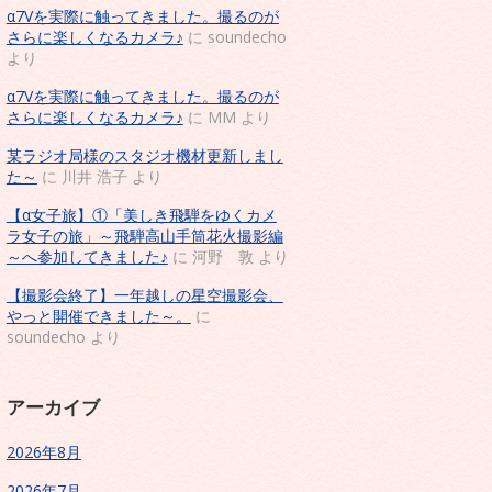
α7Vを実際に触ってきました。撮るのが
さらに楽しくなるカメラ♪
に
soundecho
より
α7Vを実際に触ってきました。撮るのが
さらに楽しくなるカメラ♪
に
MM
より
某ラジオ局様のスタジオ機材更新しまし
た～
に
川井 浩子
より
【α女子旅】①「美しき飛騨をゆくカメ
ラ女子の旅」～飛騨高山手筒花火撮影編
～へ参加してきました♪
に
河野 敦
より
【撮影会終了】一年越しの星空撮影会、
やっと開催できました～。
に
soundecho
より
アーカイブ
2026年8月
2026年7月