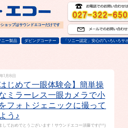
ーショップはサウンドエコーだけです
ソニー製品
ダビングコーナー
「ソニー認定」安心の”いろいろサポ
9年1月8日
はじめて一眼体験会】簡単操
なミラーレス一眼カメラで小
をフォトジェニックに撮って
よう♪
ましておめでとうございます！サウンドエコー須藤です(^^)