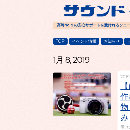
高崎No.１の安心サポートを受けれるソニ
TOP
イベント情報
お知らせ
1月 8, 2019
201
【
作
物
み
明け