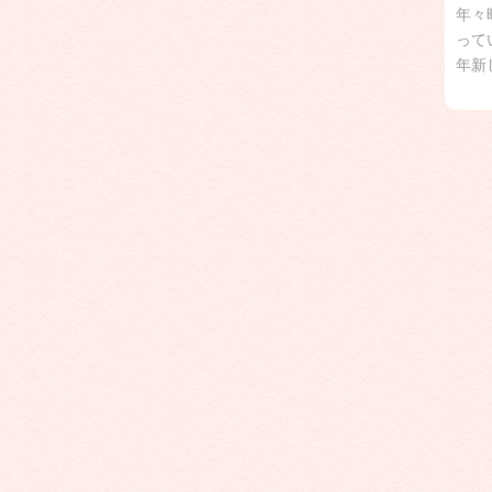
年々
って
年新