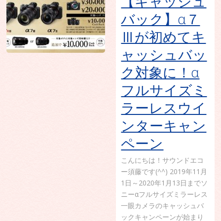
【キャッシュ
バック】α７
Ⅲが初めてキ
ャッシュバッ
ク対象に！α
フルサイズミ
ラーレスウイ
ンターキャン
ペーン
こんにちは！サウンドエコ
ー須藤です(^^) 2019年11月
1日～2020年1月13日までソ
ニーαフルサイズミラーレス
一眼カメラのキャッシュバ
ックキャンペーンが始まり