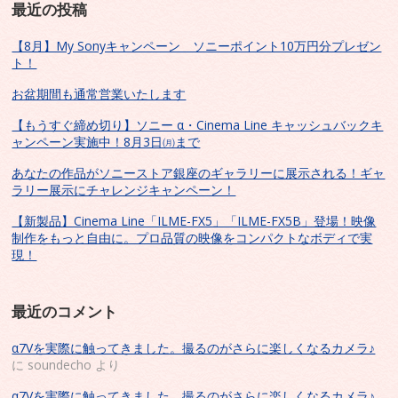
最近の投稿
【8月】My Sonyキャンペーン ソニーポイント10万円分プレゼン
ト！
お盆期間も通常営業いたします
【もうすぐ締め切り】ソニー α・Cinema Line キャッシュバックキ
ャンペーン実施中！8月3日㈪まで
あなたの作品がソニーストア銀座のギャラリーに展示される！ギャ
ラリー展示にチャレンジキャンペーン！
【新製品】Cinema Line「ILME-FX5」「ILME-FX5B」登場！映像
制作をもっと自由に。プロ品質の映像をコンパクトなボディで実
現！
最近のコメント
α7Vを実際に触ってきました。撮るのがさらに楽しくなるカメラ♪
に
soundecho
より
α7Vを実際に触ってきました。撮るのがさらに楽しくなるカメラ♪