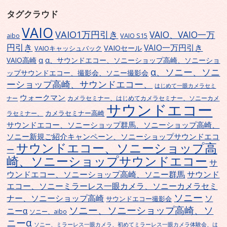
タグクラウド
VAIO
VAIO1万円引き
VAIO、VAIO一万
VAIO S15
aibo
円引き
VAIO一万円引き
VAIOセール
VAIOキャッシュバック
α
α、サウンドエコー、ソニーショップ高崎、ソニーショ
VAIO高崎
α、ソニー、ソニ
ップサウンドエコー、撮影会、ソニー撮影会
ーショップ高崎、サウンドエコー、
はじめて一眼カメラセミ
ウォークマン
カメラセミナー、はじめてカメラセミナー、ソニーカメ
ナー
サウンドエコー
カメラセミナー高崎
ラセミナー、
サウンドエコー、ソニーショップ群馬、ソニーショップ高崎、
ソニー新規ご紹介キャンペーン、ソニーショップサウンドエコ
サウンドエコー、ソニーショップ高
ー
崎、ソニーショップサウンドエコー
サ
ウンドエコー、ソニーショップ高崎、ソニー群馬
サウンド
エコー、ソニーミラーレス一眼カメラ、ソニーカメラセミ
ソニー
ナー、ソニーショップ高崎
ソ
サウンドエコー撮影会
ソニー、ソニーショップ高崎、ソ
ニーα
ソニー、aibo
ニーα
ソニー、ミラーレス一眼カメラ、初めてミラーレス一眼カメラ体験会、は