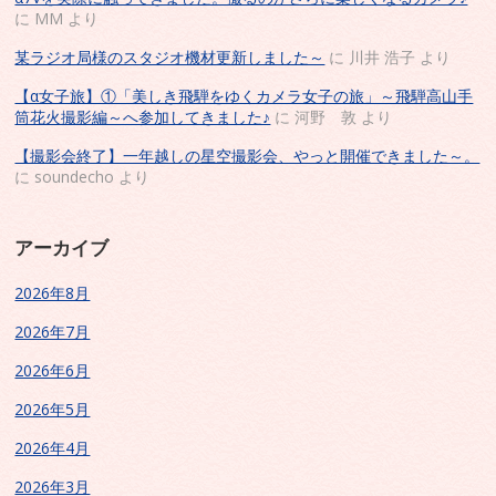
に
MM
より
某ラジオ局様のスタジオ機材更新しました～
に
川井 浩子
より
【α女子旅】①「美しき飛騨をゆくカメラ女子の旅」～飛騨高山手
筒花火撮影編～へ参加してきました♪
に
河野 敦
より
【撮影会終了】一年越しの星空撮影会、やっと開催できました～。
に
soundecho
より
アーカイブ
2026年8月
2026年7月
2026年6月
2026年5月
2026年4月
2026年3月