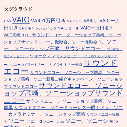
タグクラウド
VAIO
VAIO1万円引き
VAIO、VAIO一万
VAIO S15
aibo
円引き
VAIO一万円引き
VAIOセール
VAIOキャッシュバック
α、サウンドエコー、ソニーショップ高崎、ソニー
α
VAIO高崎
α、ソニ
ショップサウンドエコー、撮影会、ソニー撮影会
ー、ソニーショップ高崎、サウンドエコー、
はじめて一
ウォークマン
カメラセミナー、はじめてカメラセミナ
眼カメラセミナー
サウンド
カメラセミナー高崎
ー、ソニーカメラセミナー、
エコー
サウンドエコー、ソニーショップ群馬、ソニー
ショップ高崎、ソニー新規ご紹介キャンペーン、ソニーショッ
サウンドエコー、ソニーシ
プサウンドエコー
ョップ高崎、ソニーショップサウンド
エコー
サウンドエコー、ソニーショップ高崎、ソニー
群馬
サウンドエコー、ソニーミラーレス一眼カメラ、ソニ
ーカメラセミナー、ソニーショップ高崎
サウンドエコー撮影
ソニー
ソニー、ソニーショッ
ソニーα
会
ソニー、aibo