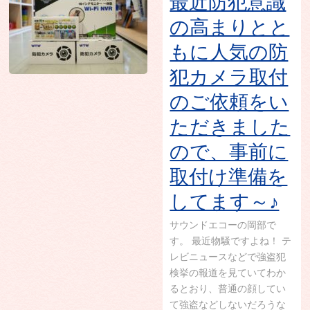
最近防犯意識
の高まりとと
もに人気の防
犯カメラ取付
のご依頼をい
ただきました
ので、事前に
取付け準備を
してます～♪
サウンドエコーの岡部で
す。 最近物騒ですよね！ テ
レビニュースなどで強盗犯
検挙の報道を見ていてわか
るとおり、普通の顔してい
て強盗などしないだろうな