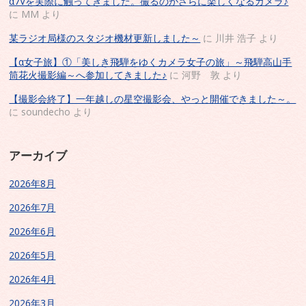
α7Vを実際に触ってきました。撮るのがさらに楽しくなるカメラ♪
に
MM
より
某ラジオ局様のスタジオ機材更新しました～
に
川井 浩子
より
【α女子旅】①「美しき飛騨をゆくカメラ女子の旅」～飛騨高山手
筒花火撮影編～へ参加してきました♪
に
河野 敦
より
【撮影会終了】一年越しの星空撮影会、やっと開催できました～。
に
soundecho
より
アーカイブ
2026年8月
2026年7月
2026年6月
2026年5月
2026年4月
2026年3月