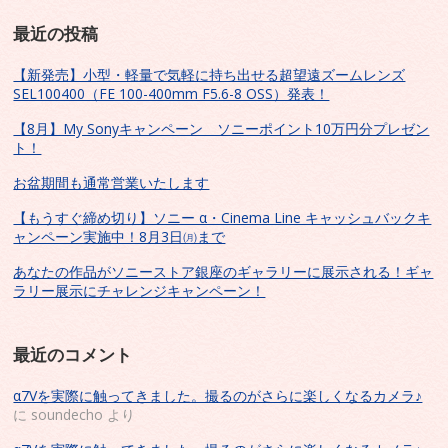
最近の投稿
【新発売】小型・軽量で気軽に持ち出せる超望遠ズームレンズ
SEL100400（FE 100-400mm F5.6-8 OSS）発表！
【8月】My Sonyキャンペーン ソニーポイント10万円分プレゼン
ト！
お盆期間も通常営業いたします
【もうすぐ締め切り】ソニー α・Cinema Line キャッシュバックキ
ャンペーン実施中！8月3日㈪まで
あなたの作品がソニーストア銀座のギャラリーに展示される！ギャ
ラリー展示にチャレンジキャンペーン！
最近のコメント
α7Vを実際に触ってきました。撮るのがさらに楽しくなるカメラ♪
に
soundecho
より