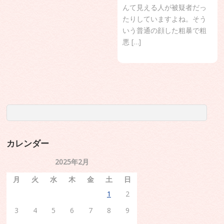
んて見える人が被疑者だっ
たりしていますよね。そう
いう普通の顔した粗暴で粗
悪 […]
カレンダー
2025年2月
月
火
水
木
金
土
日
1
2
3
4
5
6
7
8
9