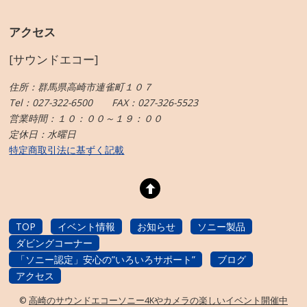
アクセス
[サウンドエコー]
住所：群馬県高崎市連雀町１０７
Tel：027-322-6500 FAX：027-326-5523
営業時間：１０：００～１９：００
定休日：水曜日
特定商取引法に基ずく記載
TOP
イベント情報
お知らせ
ソニー製品
ダビングコーナー
「ソニー認定」安心の”いろいろサポート”
ブログ
アクセス
©
高崎のサウンドエコーソニー4Kやカメラの楽しいイベント開催中