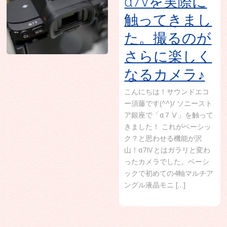
α7Vを実際に
触ってきまし
た。撮るのが
さらに楽しく
なるカメラ♪
こんにちは！サウンドエコ
ー須藤です(^^)/ ソニースト
ア銀座で「α７Ⅴ」を触って
きました！ これがベーシッ
ク？と思わせる機能が沢
山！α7Ⅳとはガラリと変わ
ったカメラでした。ベーシ
ックで初めての4軸マルチア
ングル液晶モニ […]