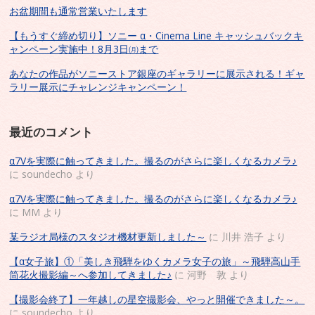
お盆期間も通常営業いたします
【もうすぐ締め切り】ソニー α・Cinema Line キャッシュバックキ
ャンペーン実施中！8月3日㈪まで
あなたの作品がソニーストア銀座のギャラリーに展示される！ギャ
ラリー展示にチャレンジキャンペーン！
最近のコメント
α7Vを実際に触ってきました。撮るのがさらに楽しくなるカメラ♪
に
soundecho
より
α7Vを実際に触ってきました。撮るのがさらに楽しくなるカメラ♪
に
MM
より
某ラジオ局様のスタジオ機材更新しました～
に
川井 浩子
より
【α女子旅】①「美しき飛騨をゆくカメラ女子の旅」～飛騨高山手
筒花火撮影編～へ参加してきました♪
に
河野 敦
より
【撮影会終了】一年越しの星空撮影会、やっと開催できました～。
に
soundecho
より