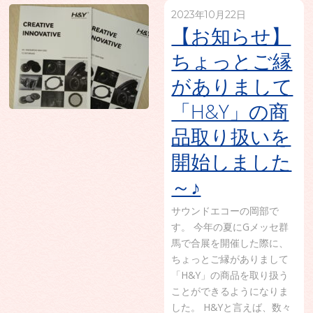
2023年10月22日
【お知らせ】
ちょっとご縁
がありまして
「H&Y」の商
品取り扱いを
開始しました
～♪
サウンドエコーの岡部で
す。 今年の夏にGメッセ群
馬で合展を開催した際に、
ちょっとご縁がありまして
「H&Y」の商品を取り扱う
ことができるようになりま
した。 H&Yと言えば、数々