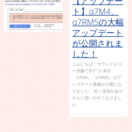
【アップデー
ト】α7M4、
α7RM5の大幅
アップデート
が公開されま
した！
こんにちは！サウンドエコ
ー須藤です(^^)/ 本日
「α7M4」「α7RM5」のア
ップデート情報が公開にな
りました。 色々追加があり
さらに使いやすくなりまし
た