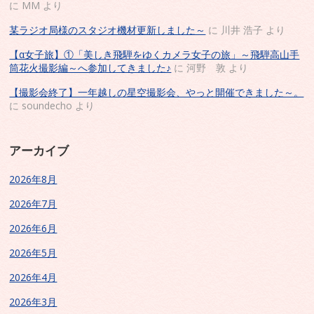
に
MM
より
某ラジオ局様のスタジオ機材更新しました～
に
川井 浩子
より
【α女子旅】①「美しき飛騨をゆくカメラ女子の旅」～飛騨高山手
筒花火撮影編～へ参加してきました♪
に
河野 敦
より
【撮影会終了】一年越しの星空撮影会、やっと開催できました～。
に
soundecho
より
アーカイブ
2026年8月
2026年7月
2026年6月
2026年5月
2026年4月
2026年3月