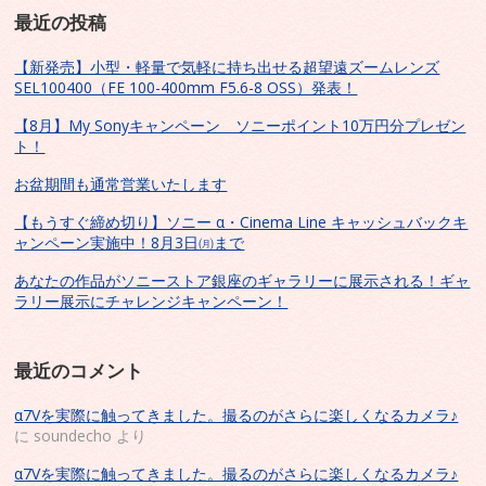
最近の投稿
【新発売】小型・軽量で気軽に持ち出せる超望遠ズームレンズ
SEL100400（FE 100-400mm F5.6-8 OSS）発表！
【8月】My Sonyキャンペーン ソニーポイント10万円分プレゼン
ト！
お盆期間も通常営業いたします
【もうすぐ締め切り】ソニー α・Cinema Line キャッシュバックキ
ャンペーン実施中！8月3日㈪まで
あなたの作品がソニーストア銀座のギャラリーに展示される！ギャ
ラリー展示にチャレンジキャンペーン！
最近のコメント
α7Vを実際に触ってきました。撮るのがさらに楽しくなるカメラ♪
に
soundecho
より
α7Vを実際に触ってきました。撮るのがさらに楽しくなるカメラ♪