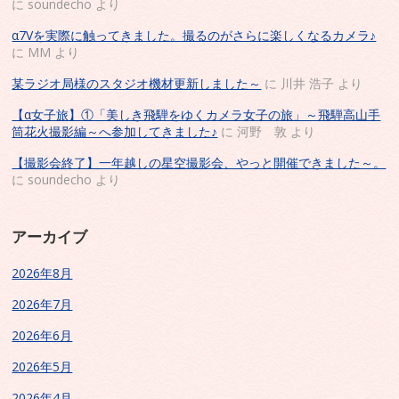
に
soundecho
より
α7Vを実際に触ってきました。撮るのがさらに楽しくなるカメラ♪
に
MM
より
某ラジオ局様のスタジオ機材更新しました～
に
川井 浩子
より
【α女子旅】①「美しき飛騨をゆくカメラ女子の旅」～飛騨高山手
筒花火撮影編～へ参加してきました♪
に
河野 敦
より
【撮影会終了】一年越しの星空撮影会、やっと開催できました～。
に
soundecho
より
アーカイブ
2026年8月
2026年7月
2026年6月
2026年5月
2026年4月