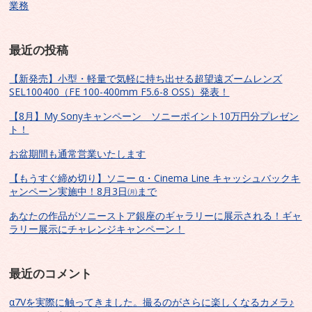
業務
最近の投稿
【新発売】小型・軽量で気軽に持ち出せる超望遠ズームレンズ
SEL100400（FE 100-400mm F5.6-8 OSS）発表！
【8月】My Sonyキャンペーン ソニーポイント10万円分プレゼン
ト！
お盆期間も通常営業いたします
【もうすぐ締め切り】ソニー α・Cinema Line キャッシュバックキ
ャンペーン実施中！8月3日㈪まで
あなたの作品がソニーストア銀座のギャラリーに展示される！ギャ
ラリー展示にチャレンジキャンペーン！
最近のコメント
α7Vを実際に触ってきました。撮るのがさらに楽しくなるカメラ♪