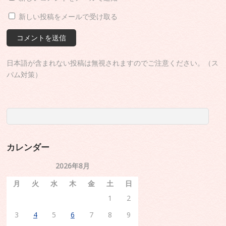
新しい投稿をメールで受け取る
日本語が含まれない投稿は無視されますのでご注意ください。（ス
パム対策）
カレンダー
2026年8月
月
火
水
木
金
土
日
1
2
3
4
5
6
7
8
9