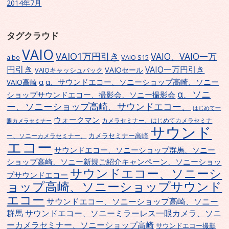
2014年7月
タグクラウド
VAIO
VAIO1万円引き
VAIO、VAIO一万
VAIO S15
aibo
円引き
VAIO一万円引き
VAIOセール
VAIOキャッシュバック
α、サウンドエコー、ソニーショップ高崎、ソニー
α
VAIO高崎
α、ソニ
ショップサウンドエコー、撮影会、ソニー撮影会
ー、ソニーショップ高崎、サウンドエコー、
はじめて一
ウォークマン
カメラセミナー、はじめてカメラセミナ
眼カメラセミナー
サウンド
カメラセミナー高崎
ー、ソニーカメラセミナー、
エコー
サウンドエコー、ソニーショップ群馬、ソニー
ショップ高崎、ソニー新規ご紹介キャンペーン、ソニーショッ
サウンドエコー、ソニーシ
プサウンドエコー
ョップ高崎、ソニーショップサウンド
エコー
サウンドエコー、ソニーショップ高崎、ソニー
群馬
サウンドエコー、ソニーミラーレス一眼カメラ、ソニ
ーカメラセミナー、ソニーショップ高崎
サウンドエコー撮影