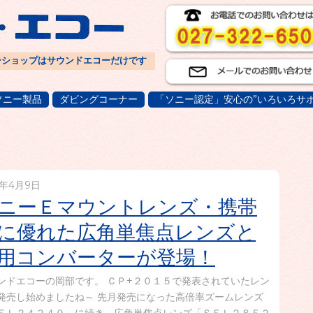
ーショップはサウンドエコーだけです
ソニー製品
ダビングコーナー
「ソニー認定」安心の”いろいろサポ
5年4月9日
ニーＥマウントレンズ・携帯
に優れた広角単焦点レンズと
用コンバーターが登場！
ンドエコーの岡部です。 ＣＰ+２０１５で発表されていたレン
発売し始めましたね～ 先月発売になった高倍率ズームレンズ
ＥＬ２４２４０」に続き、広角単焦点レンズ「ＳＥＬ２８Ｆ２