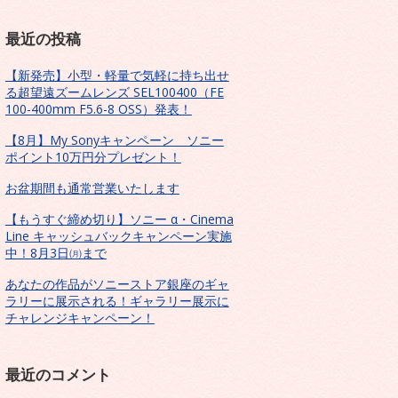
最近の投稿
【新発売】小型・軽量で気軽に持ち出せ
る超望遠ズームレンズ SEL100400（FE
100-400mm F5.6-8 OSS）発表！
【8月】My Sonyキャンペーン ソニー
ポイント10万円分プレゼント！
お盆期間も通常営業いたします
【もうすぐ締め切り】ソニー α・Cinema
Line キャッシュバックキャンペーン実施
中！8月3日㈪まで
あなたの作品がソニーストア銀座のギャ
ラリーに展示される！ギャラリー展示に
チャレンジキャンペーン！
最近のコメント