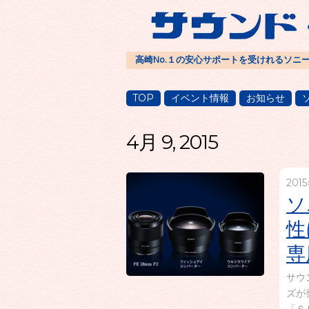
高崎No.１の安心サポートを受けれるソニ
TOP
イベント情報
お知らせ
4月 9, 2015
201
ソ
性
専
サウ
ズが
「Ｓ