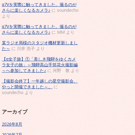
α7Vを実際に触ってきました。撮るのが
さらに楽しくなるカメラ♪
に
soundecho
より
α7Vを実際に触ってきました。撮るのが
さらに楽しくなるカメラ♪
に
MM
より
某ラジオ局様のスタジオ機材更新しまし
た～
に
川井 浩子
より
【α女子旅】①「美しき飛騨をゆくカメ
ラ女子の旅」～飛騨高山手筒花火撮影編
～へ参加してきました♪
に
河野 敦
より
【撮影会終了】一年越しの星空撮影会、
やっと開催できました～。
に
soundecho
より
アーカイブ
2026年8月
2026年7月