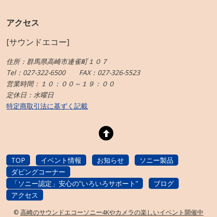
アクセス
[サウンドエコー]
住所：群馬県高崎市連雀町１０７
Tel：027-322-6500 FAX：027-326-5523
営業時間：１０：００～１９：００
定休日：水曜日
特定商取引法に基ずく記載
TOP
イベント情報
お知らせ
ソニー製品
ダビングコーナー
「ソニー認定」安心の”いろいろサポート”
ブログ
アクセス
©
高崎のサウンドエコーソニー4Kやカメラの楽しいイベント開催中