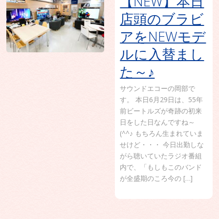
【NEW】本日
店頭のブラビ
アをNEWモデ
ルに入替まし
た～♪
サウンドエコーの岡部で
す。 本日6月29日は、55年
前ビートルズが奇跡の初来
日をした日なんですね～
(^^♪ もちろん生まれていま
せけど・・・ 今日出勤しな
がら聴いていたラジオ番組
内で、「もしもこのバンド
が全盛期のころ今の […]