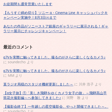
お盆期間も通常営業いたします
【もうすぐ締め切り】ソニー α・Cinema Line キャッシュバックキ
ャンペーン実施中！8月3日㈪まで
あなたの作品がソニーストア銀座のギャラリーに展示される！ギャ
ラリー展示にチャレンジキャンペーン！
最近のコメント
α7Vを実際に触ってきました。撮るのがさらに楽しくなるカメラ♪
に
soundecho
より
α7Vを実際に触ってきました。撮るのがさらに楽しくなるカメラ♪
に
MM
より
某ラジオ局様のスタジオ機材更新しました～
に
川井 浩子
より
【α女子旅】①「美しき飛騨をゆくカメラ女子の旅」～飛騨高山手
筒花火撮影編～へ参加してきました♪
に
河野 敦
より
【撮影会終了】一年越しの星空撮影会、やっと開催できました～。
に
soundecho
より