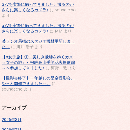
α7Vを実際に触ってきました。撮るのが
さらに楽しくなるカメラ♪
に
soundecho
より
α7Vを実際に触ってきました。撮るのが
さらに楽しくなるカメラ♪
に
MM
より
某ラジオ局様のスタジオ機材更新しまし
た～
に
川井 浩子
より
【α女子旅】①「美しき飛騨をゆくカメ
ラ女子の旅」～飛騨高山手筒花火撮影編
～へ参加してきました♪
に
河野 敦
より
【撮影会終了】一年越しの星空撮影会、
やっと開催できました～。
に
soundecho
より
アーカイブ
2026年8月
2026年7月