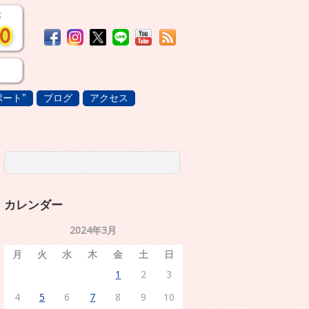
ート”
ブログ
アクセス
カレンダー
2024年3月
月
火
水
木
金
土
日
1
2
3
4
5
6
7
8
9
10