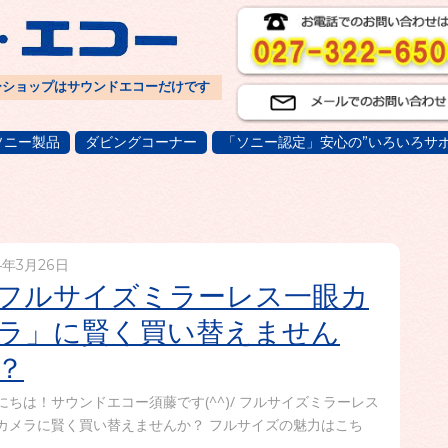
ーショップはサウンドエコーだけです
ソニー製品
ダビングコーナー
「ソニー認定」安心の”いろいろサポ
4年3月26日
フルサイズミラーレス一眼カ
ラ」に賢く買い替えません
？
にちは！サウンドエコー須藤です(^^)/ フルサイズミラーレス
カメラに賢く買い替えませんか？ フルサイズの魅力はこち