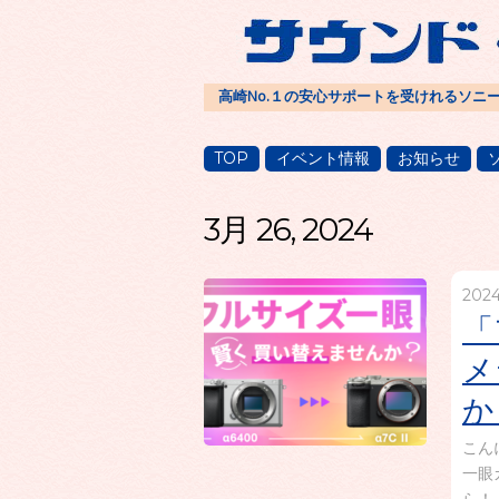
高崎No.１の安心サポートを受けれるソニ
TOP
イベント情報
お知らせ
3月 26, 2024
202
「
メ
か
こん
一眼
ら！