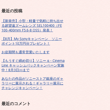
最近の投稿
【新発売】小型・軽量で気軽に持ち出せ
る超望遠ズームレンズ SEL100400（FE
100-400mm F5.6-8 OSS）発表！
【8月】My Sonyキャンペーン ソニー
ポイント10万円分プレゼント！
お盆期間も通常営業いたします
【もうすぐ締め切り】ソニー α・Cinema
Line キャッシュバックキャンペーン実施
中！8月3日㈪まで
あなたの作品がソニーストア銀座のギャ
ラリーに展示される！ギャラリー展示に
チャレンジキャンペーン！
最近のコメント