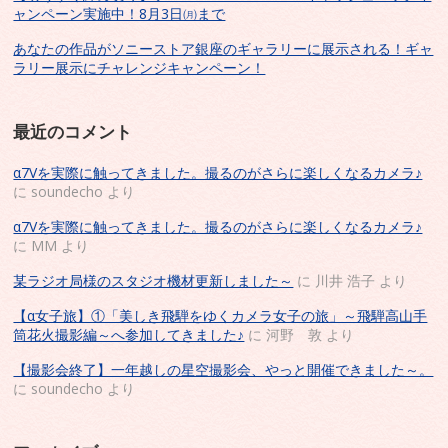
ャンペーン実施中！8月3日㈪まで
あなたの作品がソニーストア銀座のギャラリーに展示される！ギャ
ラリー展示にチャレンジキャンペーン！
最近のコメント
α7Vを実際に触ってきました。撮るのがさらに楽しくなるカメラ♪
に
soundecho
より
α7Vを実際に触ってきました。撮るのがさらに楽しくなるカメラ♪
に
MM
より
某ラジオ局様のスタジオ機材更新しました～
に
川井 浩子
より
【α女子旅】①「美しき飛騨をゆくカメラ女子の旅」～飛騨高山手
筒花火撮影編～へ参加してきました♪
に
河野 敦
より
【撮影会終了】一年越しの星空撮影会、やっと開催できました～。
に
soundecho
より