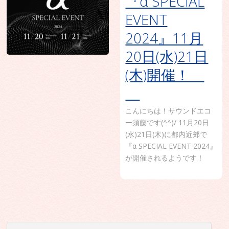
『α SPECIAL
EVENT
2024』11月
20日(水)21日
(木)開催！
こんにちは！サウンドエコ
ー須藤です(^^)/ 11月20日
(水)21日(木)に都内近郊で
『α SPECIAL EVENT 2024』
が開催されるようです！