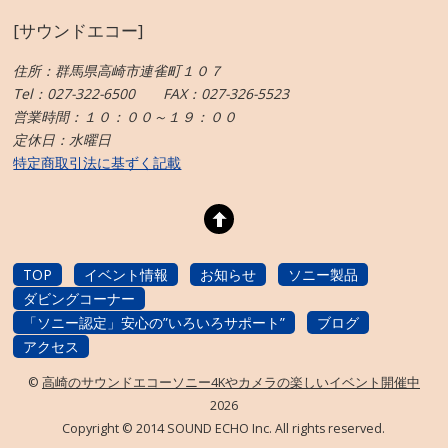
[サウンドエコー]
住所：群馬県高崎市連雀町１０７
Tel：027-322-6500 FAX：027-326-5523
営業時間：１０：００～１９：００
定休日：水曜日
特定商取引法に基ずく記載
TOP
イベント情報
お知らせ
ソニー製品
ダビングコーナー
「ソニー認定」安心の”いろいろサポート”
ブログ
アクセス
©
高崎のサウンドエコーソニー4Kやカメラの楽しいイベント開催中
2026
Copyright © 2014 SOUND ECHO Inc. All rights reserved.