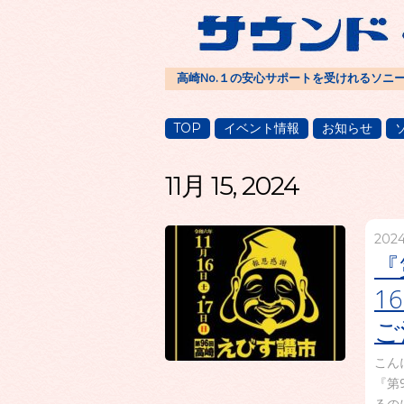
高崎No.１の安心サポートを受けれるソニ
TOP
イベント情報
お知らせ
11月 15, 2024
202
『
1
ご
こん
『第
るの