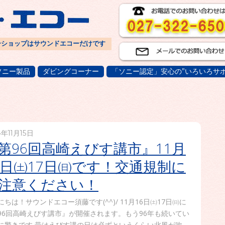
ーショップはサウンドエコーだけです
ソニー製品
ダビングコーナー
「ソニー認定」安心の”いろいろサポ
4年11月15日
第96回高崎えびす講市』11月
6日㈯17日㈰です！交通規制に
注意ください！
にちは！サウンドエコー須藤です(^^)/ 11月16日㈯17日㈰に
96回高崎えびす講市』が開催されます。もう96年も続いてい
に驚きです 昔はえびす講の日は必ずというくらい北風が吹