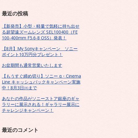
最近の投稿
【新発売】小型・軽量で気軽に持ち出せ
る超望遠ズームレンズ SEL100400（FE
100-400mm F5.6-8 OSS）発表！
【8月】My Sonyキャンペーン ソニー
ポイント10万円分プレゼント！
お盆期間も通常営業いたします
【もうすぐ締め切り】ソニー α・Cinema
Line キャッシュバックキャンペーン実施
中！8月3日㈪まで
あなたの作品がソニーストア銀座のギャ
ラリーに展示される！ギャラリー展示に
チャレンジキャンペーン！
最近のコメント