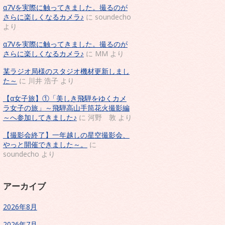
α7Vを実際に触ってきました。撮るのが
さらに楽しくなるカメラ♪
に
soundecho
より
α7Vを実際に触ってきました。撮るのが
さらに楽しくなるカメラ♪
に
MM
より
某ラジオ局様のスタジオ機材更新しまし
た～
に
川井 浩子
より
【α女子旅】①「美しき飛騨をゆくカメ
ラ女子の旅」～飛騨高山手筒花火撮影編
～へ参加してきました♪
に
河野 敦
より
【撮影会終了】一年越しの星空撮影会、
やっと開催できました～。
に
soundecho
より
アーカイブ
2026年8月
2026年7月