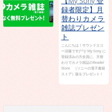
【My Sony 登
録者限定】月
替わりカメラ
雑誌プレゼン
ト
こんにちは！サウンドエコ
ー須藤です(^^)/ My Sony に
登録済みの方全員に、月替
わりでカメラ雑誌のReader
Store （ソニーの電子書籍
ストア）版をプレゼント！