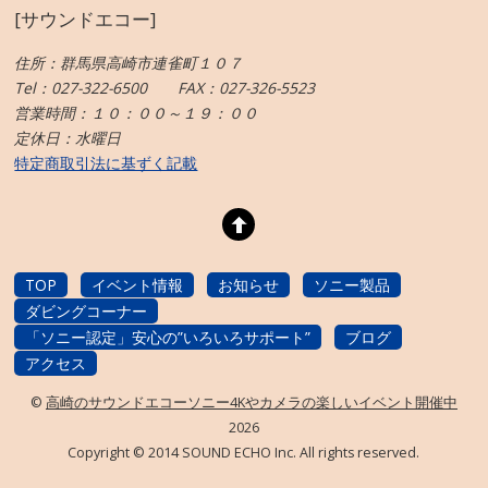
[サウンドエコー]
住所：群馬県高崎市連雀町１０７
Tel：027-322-6500 FAX：027-326-5523
営業時間：１０：００～１９：００
定休日：水曜日
特定商取引法に基ずく記載
TOP
イベント情報
お知らせ
ソニー製品
ダビングコーナー
「ソニー認定」安心の”いろいろサポート”
ブログ
アクセス
©
高崎のサウンドエコーソニー4Kやカメラの楽しいイベント開催中
2026
Copyright © 2014 SOUND ECHO Inc. All rights reserved.