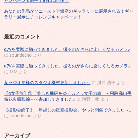
ャンペーン実施中！8月3日㈪まで
あなたの作品がソニーストア銀座のギャラリーに展示される！ギャ
ラリー展示にチャレンジキャンペーン！
最近のコメント
α7Vを実際に触ってきました。撮るのがさらに楽しくなるカメラ♪
に
soundecho
より
α7Vを実際に触ってきました。撮るのがさらに楽しくなるカメラ♪
に
MM
より
某ラジオ局様のスタジオ機材更新しました～
に
川井 浩子
より
【α女子旅】①「美しき飛騨をゆくカメラ女子の旅」～飛騨高山手
筒花火撮影編～へ参加してきました♪
に
河野 敦
より
【撮影会終了】一年越しの星空撮影会、やっと開催できました～。
に
soundecho
より
アーカイブ