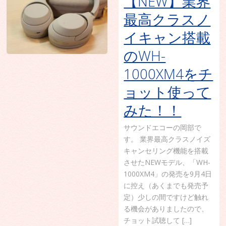
【NEW】業界
最高クラスノ
イキャン搭載
のWH-
1000XM4をチ
ョット使って
みた！！
サウンドエコーの岡部で
す。 業界最高クラスノイズ
キャンセリング機能を搭載
させたNEWモデル、「WH-
1000XM4」の発売を9月4日
に控え（あくまでも発売予
定）少しの間ですけど触れ
る機会がありましたので、
チョット試聴して […]