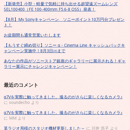
【新発売】小型・軽量で気軽に持ち出せる超望遠ズームレンズ
SEL100400（FE 100-400mm F5.6-8 OSS）発表！
【8月】My Sonyキャンペーン ソニーポイント10万円分プレゼン
ト！
お盆期間も通常営業いたします
【もうすぐ締め切り】ソニー α・Cinema Line キャッシュバックキ
ャンペーン実施中！8月3日㈪まで
あなたの作品がソニーストア銀座のギャラリーに展示される！ギャ
ラリー展示にチャレンジキャンペーン！
最近のコメント
α7Vを実際に触ってきました。撮るのがさらに楽しくなるカメラ♪
に
soundecho
より
α7Vを実際に触ってきました。撮るのがさらに楽しくなるカメラ♪
に
MM
より
某ラジオ局様のスタジオ機材更新しました～
に
川井 浩子
より