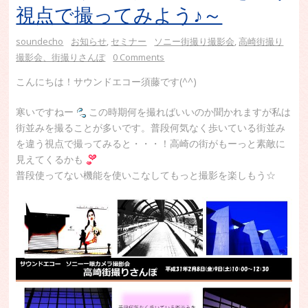
視点で撮ってみよう♪～
soundecho
お知らせ
,
セミナー
ソニー街撮り撮影会
,
高崎街撮り
撮影会、街撮りさんぽ
0 Comments
こんにちは！サウンドエコー須藤です(^^)
寒いですねー
この時期何を撮ればいいのか聞かれますが私は
街並みを撮ることが多いです。普段何気なく歩いている街並み
を違う視点で撮ってみると・・・！高崎の街がもーっと素敵に
見えてくるかも
普段使ってない機能を使いこなしてもっと撮影を楽しもう☆