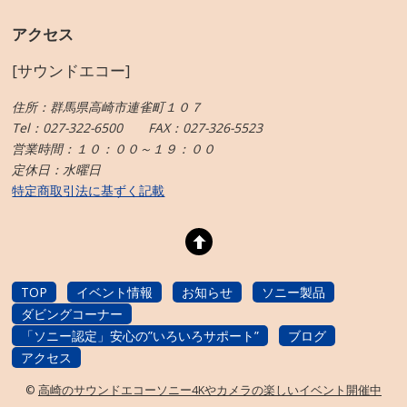
アクセス
[サウンドエコー]
住所：群馬県高崎市連雀町１０７
Tel：027-322-6500 FAX：027-326-5523
営業時間：１０：００～１９：００
定休日：水曜日
特定商取引法に基ずく記載
TOP
イベント情報
お知らせ
ソニー製品
ダビングコーナー
「ソニー認定」安心の”いろいろサポート”
ブログ
アクセス
©
高崎のサウンドエコーソニー4Kやカメラの楽しいイベント開催中