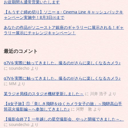
お盆期間も通常営業いたします
【もうすぐ締め切り】ソニー α・Cinema Line キャッシュバックキ
ャンペーン実施中！8月3日㈪まで
あなたの作品がソニーストア銀座のギャラリーに展示される！ギャ
ラリー展示にチャレンジキャンペーン！
最近のコメント
α7Vを実際に触ってきました。撮るのがさらに楽しくなるカメラ♪
に
soundecho
より
α7Vを実際に触ってきました。撮るのがさらに楽しくなるカメラ♪
に
MM
より
某ラジオ局様のスタジオ機材更新しました～
に
川井 浩子
より
【α女子旅】①「美しき飛騨をゆくカメラ女子の旅」～飛騨高山手
筒花火撮影編～へ参加してきました♪
に
河野 敦
より
【撮影会終了】一年越しの星空撮影会、やっと開催できました～。
に
soundecho
より