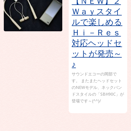
【ＮＥＷ】２
Ｗａｙスタイ
ルで楽しめる
Ｈｉ－Ｒｅｓ
対応ヘッドセ
ットが発売～
♪
サウンドエコーの岡部で
す。 またまたヘッドセット
のNEWモデル、ネックバン
ドスタイルの「SBH90C」が
登場です～(^^)/