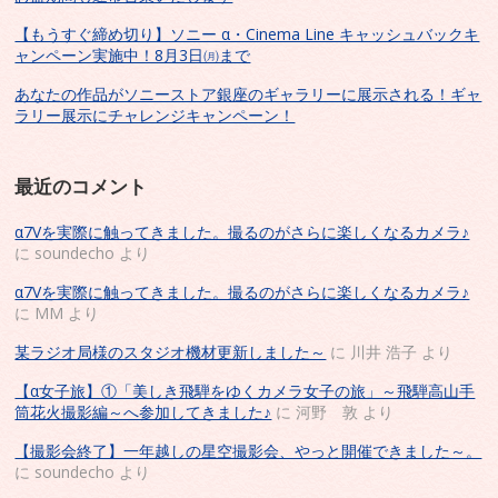
【もうすぐ締め切り】ソニー α・Cinema Line キャッシュバックキ
ャンペーン実施中！8月3日㈪まで
あなたの作品がソニーストア銀座のギャラリーに展示される！ギャ
ラリー展示にチャレンジキャンペーン！
最近のコメント
α7Vを実際に触ってきました。撮るのがさらに楽しくなるカメラ♪
に
soundecho
より
α7Vを実際に触ってきました。撮るのがさらに楽しくなるカメラ♪
に
MM
より
某ラジオ局様のスタジオ機材更新しました～
に
川井 浩子
より
【α女子旅】①「美しき飛騨をゆくカメラ女子の旅」～飛騨高山手
筒花火撮影編～へ参加してきました♪
に
河野 敦
より
【撮影会終了】一年越しの星空撮影会、やっと開催できました～。
に
soundecho
より