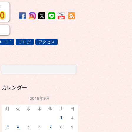
ート”
ブログ
アクセス
カレンダー
2018年9月
月
火
水
木
金
土
日
1
2
3
4
5
6
7
8
9