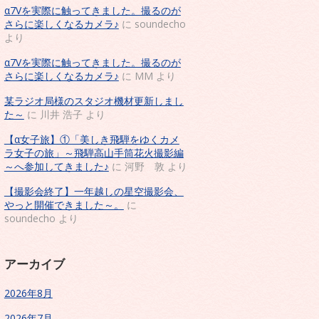
α7Vを実際に触ってきました。撮るのが
さらに楽しくなるカメラ♪
に
soundecho
より
α7Vを実際に触ってきました。撮るのが
さらに楽しくなるカメラ♪
に
MM
より
某ラジオ局様のスタジオ機材更新しまし
た～
に
川井 浩子
より
【α女子旅】①「美しき飛騨をゆくカメ
ラ女子の旅」～飛騨高山手筒花火撮影編
～へ参加してきました♪
に
河野 敦
より
【撮影会終了】一年越しの星空撮影会、
やっと開催できました～。
に
soundecho
より
アーカイブ
2026年8月
2026年7月