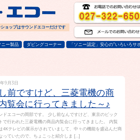
ーショップはサウンドエコーだけです
ソニー製品
ダビングコーナー
「ソニー認定」安心の”いろいろサポ
8年9月3日
し前ですけど、三菱電機の商
内覧会に行ってきました～♪
ンドエコーの岡部です。 少し前なんですけど、東京のビック
トで行われた三菱電機の商品内覧会に行ってきました。 内覧
は4Kテレビの展示がされていまして、中々の機能を盛込んだ商
なっていたので、ちょこっと紹介しま […]