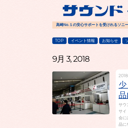
高崎No.１の安心サポートを受けれるソニ
TOP
イベント情報
お知らせ
9月 3, 2018
201
少
品
サウ
サイ
会に
品に