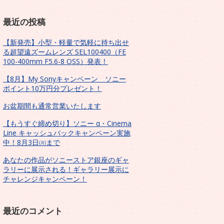
最近の投稿
【新発売】小型・軽量で気軽に持ち出せ
る超望遠ズームレンズ SEL100400（FE
100-400mm F5.6-8 OSS）発表！
【8月】My Sonyキャンペーン ソニー
ポイント10万円分プレゼント！
お盆期間も通常営業いたします
【もうすぐ締め切り】ソニー α・Cinema
Line キャッシュバックキャンペーン実施
中！8月3日㈪まで
あなたの作品がソニーストア銀座のギャ
ラリーに展示される！ギャラリー展示に
チャレンジキャンペーン！
最近のコメント