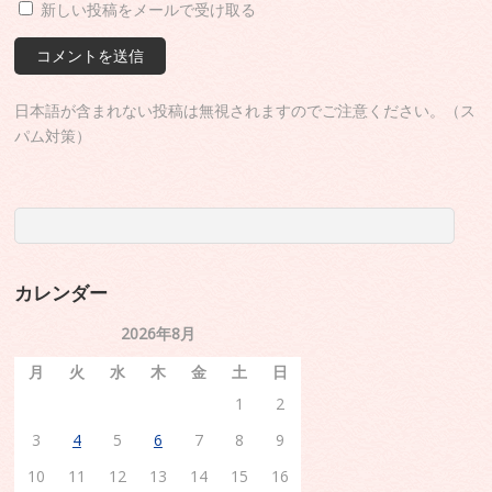
新しい投稿をメールで受け取る
日本語が含まれない投稿は無視されますのでご注意ください。（ス
パム対策）
カレンダー
2026年8月
月
火
水
木
金
土
日
1
2
3
4
5
6
7
8
9
10
11
12
13
14
15
16