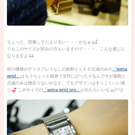
ちょっと、想像してたより太い・・・かなぁ
でもこのサイズが好みの方もいますので・・・。こんな感じに
なりますよ
前の機種のディスプレイなしの振動とＬＥＤ点滅のみの
「wena
wrist」
はもうちょっと細身で女性にぴったりなんですが振動と
点滅のみは物足りないかなと。でもデザインはすっごくいい感
じ
このサイズの
「wena wrist pro」
が出たらいいなぁ(^^)/