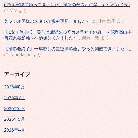
α7Vを実際に触ってきました。撮るのがさらに楽しくなるカメラ♪
に
MM
より
某ラジオ局様のスタジオ機材更新しました～
に
川井 浩子
より
【α女子旅】①「美しき飛騨をゆくカメラ女子の旅」～飛騨高山手
筒花火撮影編～へ参加してきました♪
に
河野 敦
より
【撮影会終了】一年越しの星空撮影会、やっと開催できました～。
に
soundecho
より
アーカイブ
2026年8月
2026年7月
2026年6月
2026年5月
2026年4月