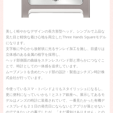
美しく軽やかなデザインの長方形型ヘッド。シンプルで上品な
見た目と軽快な着け心地を両立したThree Hands Squareモデル
になります。
文字板に中心から放射状に光るサンレイ加工を施し、目盛りは
立体感のある金属の植字を採用し、
ヘッド部側面の曲線をステンレスバンド部と滑らかにつなぐこ
とで、時計としての一体感を追求しています。
ムーブメントを含めたヘッド部の設計・製造はシチズン時計株
式会社が行っています。
今使っているスマ－トバンドよりもスタイリッシュになるし、
更に便利になっていいかも！とストア銀座へ。展示してあるモ
デルはメンズの時計に装着されていて、一番見たかった有機デ
ィスプレイも２１日の発売日にならないとアプリが落とせない
のでできないとの事でしたが、「まだ通知はありません」との