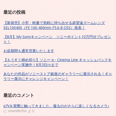
最近の投稿
【新発売】小型・軽量で気軽に持ち出せる超望遠ズームレンズ
SEL100400（FE 100-400mm F5.6-8 OSS）発表！
【8月】My Sonyキャンペーン ソニーポイント10万円分プレゼン
ト！
お盆期間も通常営業いたします
【もうすぐ締め切り】ソニー α・Cinema Line キャッシュバックキ
ャンペーン実施中！8月3日㈪まで
あなたの作品がソニーストア銀座のギャラリーに展示される！ギャ
ラリー展示にチャレンジキャンペーン！
最近のコメント
α7Vを実際に触ってきました。撮るのがさらに楽しくなるカメラ♪
に
soundecho
より