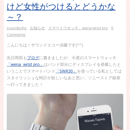
けど女性がつけるとどうかな
～？
soundecho
お知らせ
スマートウオッチ、wena wrist pro
0
Comments
こんにちは！サウンドエコー須藤です(^^)
先日岡部も
ブログ
に書きましたが、今度のスマートウォッチ
「wena wrist pro」
はバンド部分にディスプレイを搭載したと
いうことでスマートバンド
「SWR30」
を使っている私としては
スタイリッシュな時計が欲しいなあと思い、ソニーストア銀座
へ行ってきました！