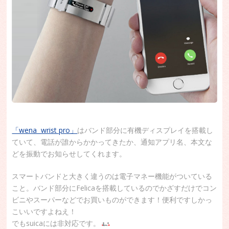
「wena wrist pro」
はバンド部分に有機ディスプレイを搭載し
ていて、電話が誰からかかってきたか、通知アプリ名、本文な
どを振動でお知らせしてくれます。
スマートバンドと大きく違うのは電子マネー機能がついている
こと。バンド部分にFelicaを搭載しているのでかざすだけでコン
ビニやスーパーなどでお買いものができます！便利ですしかっ
こいいですよねえ！
でもsuicaには非対応です。